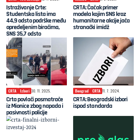
Istraživanje Crte:
CRTA: Čačak primer
Studentska lista ima
modela kojim SNS kroz
44,9 odsto podrške među
humanitarne akcije jača
opredeljenim biračima,
stranački imidž
SNS 35,7 odsto
CRTA
Izbori
30. 11. 2025.
Beograd
CRTA
11. 7. 2024.
Crta povlači posmatrače
CRTA: Beogradski izbori
iz Mionice zbog napada i
ispod standarda
pasivnosti policije