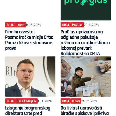
CRTA
Izbori
14. 2. 2024.
CRTA
ProGlas
20. 1. 2024.
Finalni izveštaj
ProGlas upozorava na
Posmatračke misije Crte:
očigledne pokušaje
Poraz države i vladavine
režima da ućutka istinu o
prava
izbornoj prevari:
Solidarnost sa CRTA
CRTA
Rasa Nedeljkov
19. 1. 2024.
CRTA
Izbori
25. 12. 2023.
Izlaganje programskog
Da li vlast upravo čisti
direktora Crte pred
biračke spiskove i prikriva