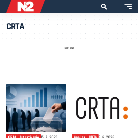
CRTA
Reklama
CRTA
Istrazivanje
15. 7. 2026.
Analiza
CRTA
5. 6. 2026.