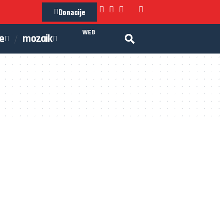
Donacije
WEB
je
mozaik