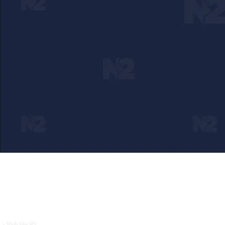
Ako verujete u ono što radimo
Svakodnevno objavljujemo informacije od javnog znač
Pomozite da tako i ostane.
➜ Podržite N2