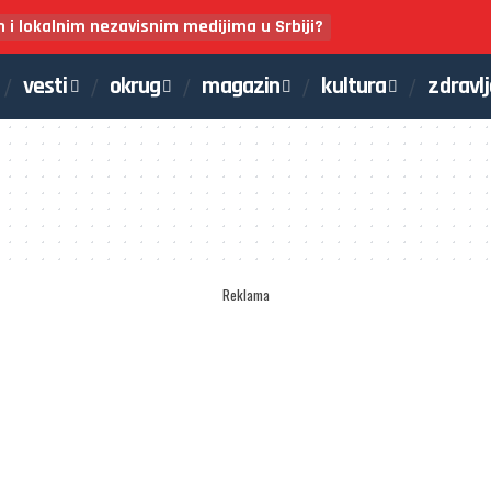
m i lokalnim nezavisnim medijima u Srbiji?
vesti
okrug
magazin
kultura
zdravl
Reklama