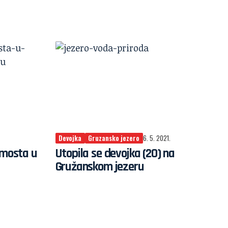
Devojka
Gruzansko jezero
6. 5. 2021.
 mosta u
Utopila se devojka (20) na
Gružanskom jezeru