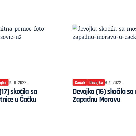
ojka
14. 11. 2022.
Cacak
Devojka
9. 4. 2022.
17) skočila sa
Devojka (16) skočila sa
tnice u Čačku
Zapadnu Moravu