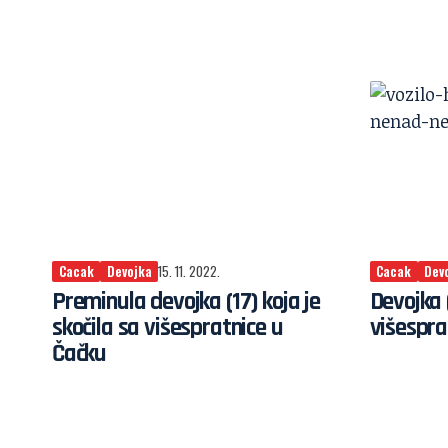
Cacak
Devojka
15. 11. 2022.
Cacak
Dev
Preminula devojka (17) koja je
Devojka (
skočila sa višespratnice u
višespra
Čačku