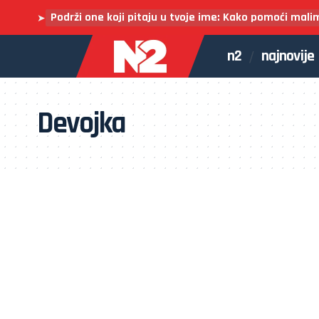
Podrži one koji pitaju u tvoje ime: Kako pomoći mali
➤
n2
najnovije
Devojka