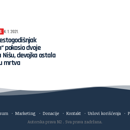
S
4. 1. 2021.
estogodišnjak
“ pokosio dvoje
 Nišu, devojka ostala
u mrtva
esum
·
Marketing
·
Donacije
·
Kontakt
·
Uslovi korišćenja
·
P
Autorska prava N2
. Sva prava zadržana.