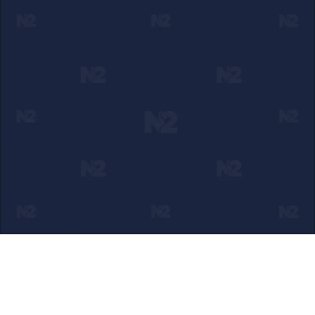
Ako verujete u ono što radimo
Svakodnevno objavljujemo informacije od javnog značaja i
trudimo se da radimo profesionalno, odgovorno i nezavisno.