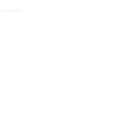
Pomozite da tako i ostane.
➜ Podržite N2