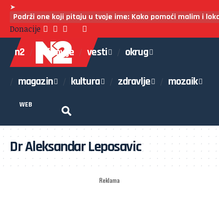
➤
Podrži one koji pitaju u tvoje ime: Kako pomoći malim i lo
Donacije
n2
najnovije
vesti
okrug
magazin
kultura
zdravlje
mozaik
WEB
Dr Aleksandar Leposavic
Reklama