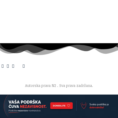
O nama
·
Impresum
·
Marketing
·
Donacije
·
Kontakt
·
Uslovi korišćenja
·
Politika privatnosti
Autorska prava N2
. Sva prava zadržana.