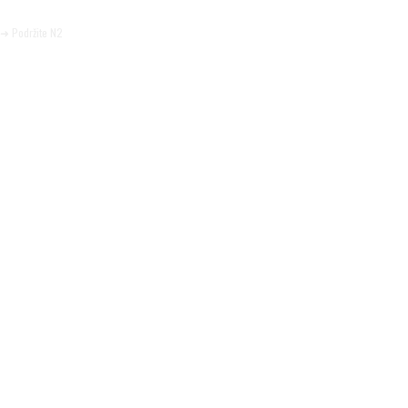
Pomozite da tako i ostane.
➜ Podržite N2