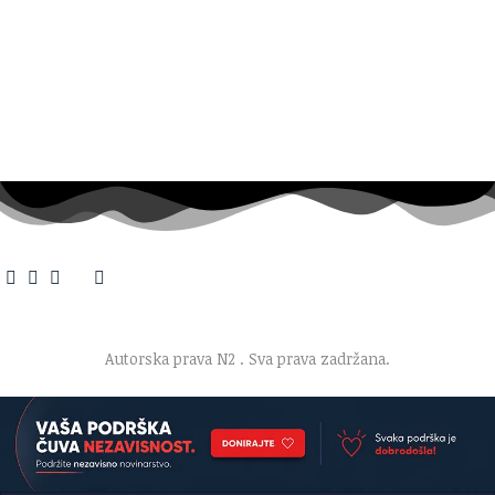
O nama
·
Impresum
·
Marketing
·
Donacije
·
Kontakt
·
Uslovi korišćenja
·
Politika privatnosti
Autorska prava N2
. Sva prava zadržana.