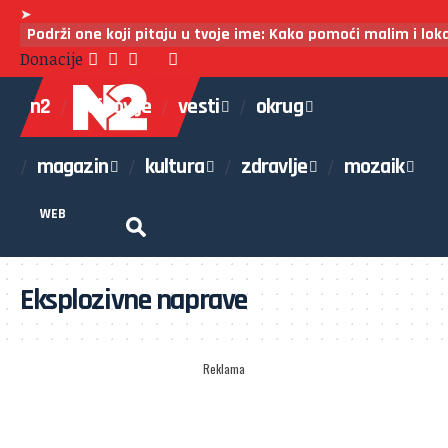
➤
Podrži one koji pitaju u tvoje ime: Kako pomoći malim i lo
Donacije
n2
najnovije
vesti
okrug
magazin
kultura
zdravlje
mozaik
WEB
Eksplozivne naprave
Reklama