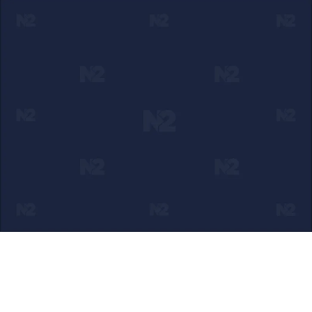
Ako verujete u ono što radimo
Svakodnevno objavljujemo informacije od javnog značaja i
trudimo se da radimo profesionalno, odgovorno i nezavisno.