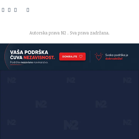
O nama
·
Impresum
·
Marketing
·
Donacije
·
Kontakt
·
Uslovi korišćenja
·
Politika privatnosti
Autorska prava N2
. Sva prava zadržana.