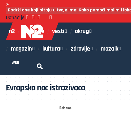
➤
Podrži one koji pitaju u tvoje ime: Kako pomoći malim i lo
Donacije
n2
najnovije
vesti
okrug
magazin
kultura
zdravlje
mozaik
WEB
Evropska noc istrazivaca
Reklama