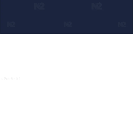
Ako verujete u ono što radimo
Svakodnevno objavljujemo informacije od javnog značaja i
trudimo se da radimo profesionalno, odgovorno i nezavisno.
Pomozite da tako i ostane.
➜ Podržite N2