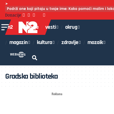
➤
Podrži one koji pitaju u tvoje ime: Kako pomoći malim i lo
Donacije
n2
najnovije
vesti
okrug
magazin
kultura
zdravlje
mozaik
WEB
Gradska biblioteka
Reklama