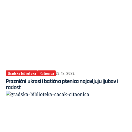
Gradska biblioteka
Radionica
28. 12. 2023.
Praznični ukrasi i božićna pšenica najavljuju ljubav i
radost