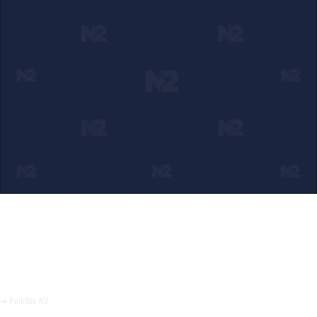
Ako verujete u ono što radimo
Svakodnevno objavljujemo informacije od javnog značaja i
trudimo se da radimo profesionalno, odgovorno i nezavisno.
Pomozite da tako i ostane.
➜ Podržite N2