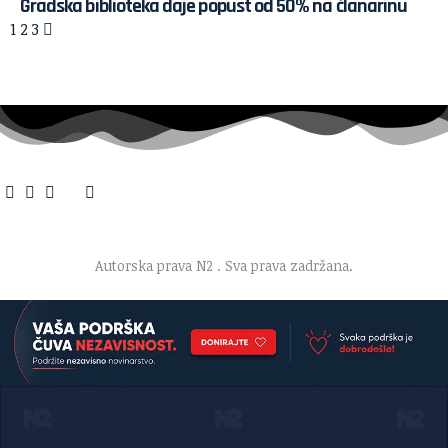
Gradska biblioteka daje popust od 50% na članarinu
1
2
3
O nama
·
Impresum
·
Marketing
·
Donacije
·
Kontakt
·
Uslovi korišćenja
·
Politika privatnosti
Autorska prava N2
. Sva prava zadržana.