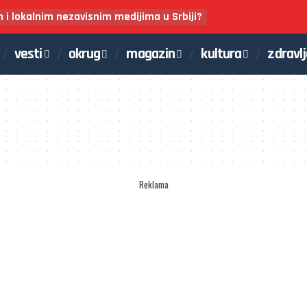
m i lokalnim nezavisnim medijima u Srbiji?
vesti
okrug
magazin
kultura
zdravl
Reklama