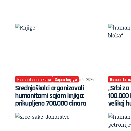
Humanitarna akcija
Sajam knjiga
5. 5. 2026.
Humanitarna
Srednjoškolci organizovali
„Srbi za
humanitarni sajam knjiga:
100.000 
prikupljeno 700.000 dinara
velikoj h