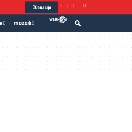
Donacije
WEB
je
mozaik