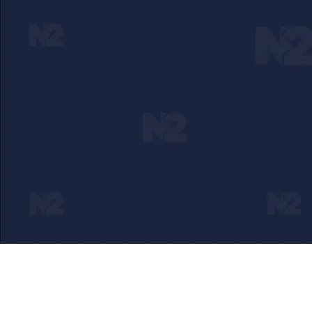
Ako verujete u ono što radimo
Svakodnevno objavljujemo informacije od javnog znač