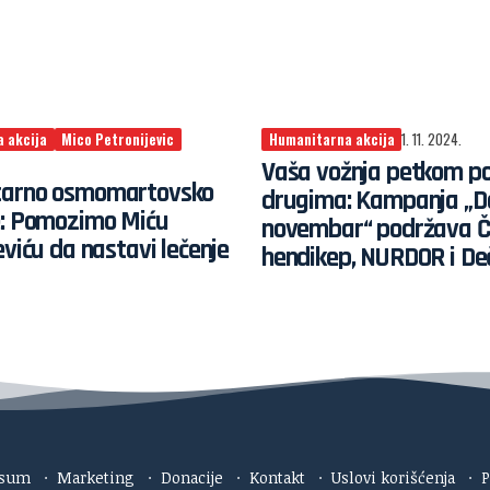
 akcija
Mico Petronijevic
Humanitarna akcija
1. 11. 2024.
Vaša vožnja petkom 
arno osmomartovsko
drugima: Kampanja „Da
e: Pomozimo Miću
novembar“ podržava Č
eviću da nastavi lečenje
hendikep, NURDOR i Deč
esum
·
Marketing
·
Donacije
·
Kontakt
·
Uslovi korišćenja
·
P