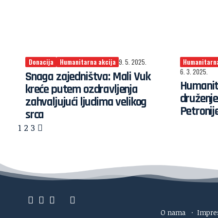
Donacija
Humanitarna akcija
9. 5. 2025.
Humanitarna
6. 3. 2025.
Snaga zajedništva: Mali Vuk
Humanit
kreće putem ozdravljenja
druženj
zahvaljujući ljudima velikog
Petronij
srca
1
2
3
O nama
·
Impr