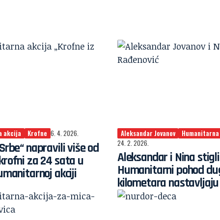
 akcija
Krofne
6. 4. 2026.
Aleksandar Jovanov
Humanitarna 
24. 2. 2026.
 Srbe“ napravili više od
Aleksandar i Nina stigli
krofni za 24 sata u
Humanitarni pohod du
umanitarnoj akciji
kilometara nastavljaju