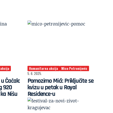
akcija
Humanitarna akcija
Mico Petronijevic
5. 6. 2025.
 u Čačak:
Pomozimo Mići: Priključite se
g 920
kvizu u petak u Royal
 ka Nišu
Residence-u