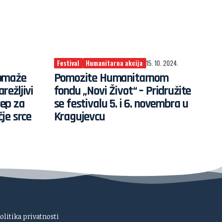
Festival
Humanitarna akcija
15. 10. 2024.
pomaže
Pomozite Humanitarnom
režljivi
fondu „Novi Život“ – Pridružite
ep za
se festivalu 5. i 6. novembra u
je srce
Kragujevcu
olitika privatnosti