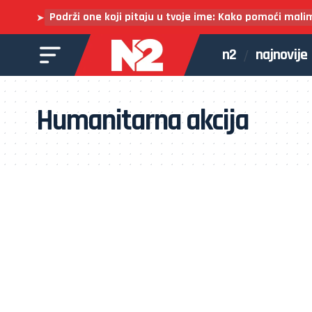
Podrži one koji pitaju u tvoje ime: Kako pomoći mali
➤
n2
najnovije
Humanitarna akcija