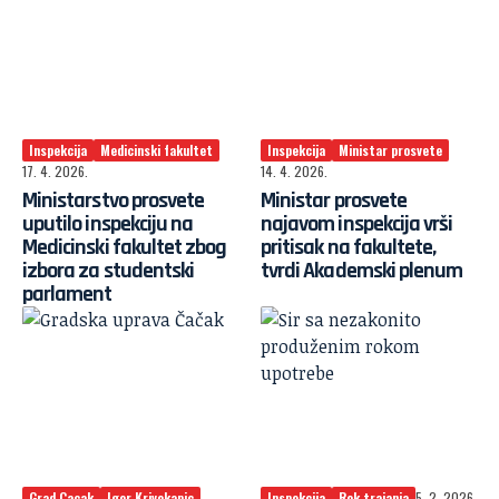
Inspekcija
Medicinski fakultet
Inspekcija
Ministar prosvete
17. 4. 2026.
14. 4. 2026.
Ministarstvo prosvete
Ministar prosvete
uputilo inspekciju na
najavom inspekcija vrši
Medicinski fakultet zbog
pritisak na fakultete,
izbora za studentski
tvrdi Akademski plenum
parlament
Grad Cacak
Igor Krivokapic
Inspekcija
Rok trajanja
5. 2. 2026.