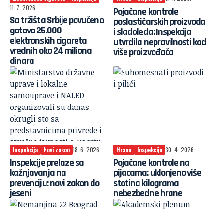
11. 7. 2026.
Pojačane kontrole
Sa tržišta Srbije povučeno
poslastičarskih proizvoda
gotovo 25.000
i sladoleda: Inspekcija
elektronskih cigareta
utvrdila nepravilnosti kod
vrednih oko 24 miliona
više proizvođača
dinara
Inspekcija
Novi zakon
18. 6. 2026.
Hrana
Inspekcija
30. 4. 2026.
Inspekcije prelaze sa
Pojačane kontrole na
kažnjavanja na
pijacama: uklonjeno više
prevenciju: novi zakon do
stotina kilograma
jeseni
nebezbedne hrane