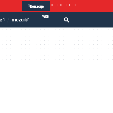
Donacije
WEB
je
mozaik