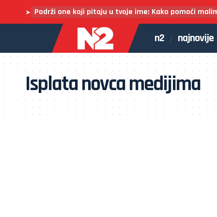
Podrži one koji pitaju u tvoje ime: Kako pomoći mali
➤
n2
najnovije
Isplata novca medijima