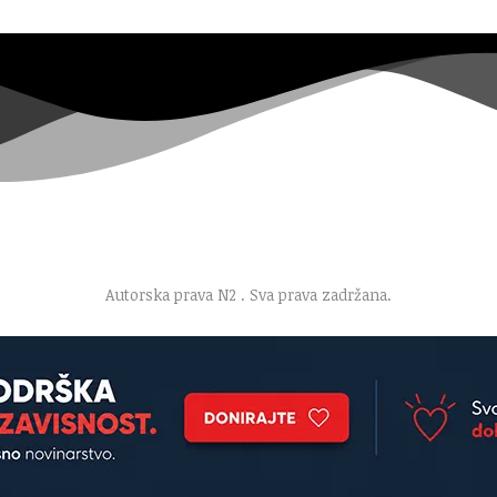
esum
·
Marketing
·
Donacije
·
Kontakt
·
Uslovi korišćenja
·
P
Autorska prava N2
. Sva prava zadržana.