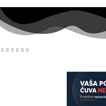
O nama
·
Impr