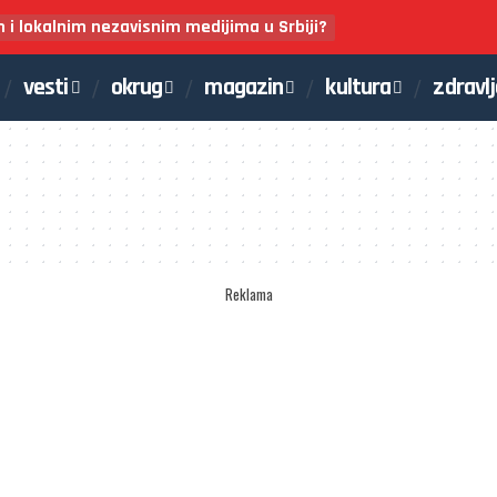
m i lokalnim nezavisnim medijima u Srbiji?
vesti
okrug
magazin
kultura
zdravl
Reklama