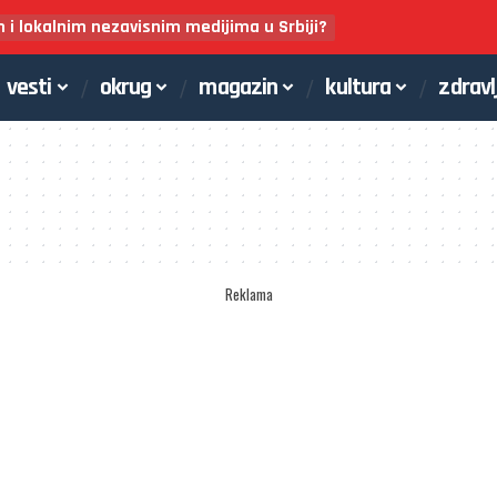
m i lokalnim nezavisnim medijima u Srbiji?
vesti
okrug
magazin
kultura
zdravl
Reklama