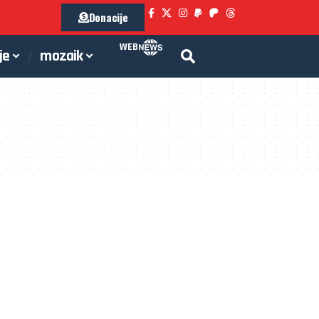
Donacije
WEB
je
mozaik