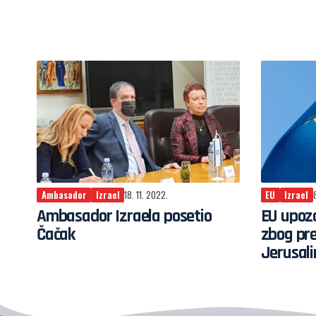
Ambasador
Izrael
18. 11. 2022.
EU
Izrael
Ambasador Izraela posetio
EU upozo
Čačak
zbog pr
Jerusal