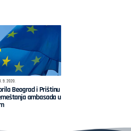
8. 9. 2020.
rila Beograd i Prištinu
emeštanja ambasada u
im