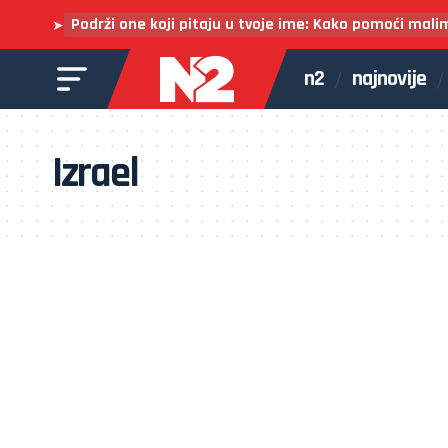
Podrži one koji pitaju u tvoje ime: Kako pomoći mali
➤
n2
najnovije
Izrael