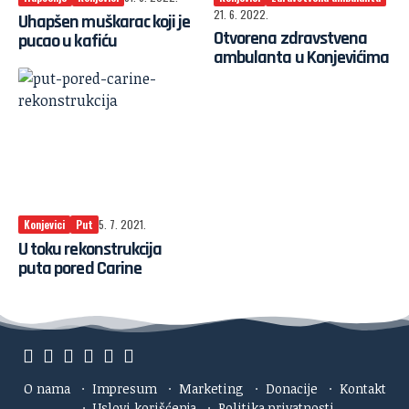
21. 6. 2022.
Uhapšen muškarac koji je
Otvorena zdravstvena
pucao u kafiću
ambulanta u Konjevićima
Konjevici
Put
5. 7. 2021.
U toku rekonstrukcija
puta pored Carine
O nama
·
Impresum
·
Marketing
·
Donacije
·
Kontakt
·
Uslovi korišćenja
·
Politika privatnosti