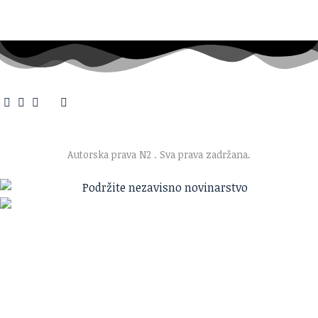
O nama
·
Impresum
·
Marketing
·
Donacije
·
Kontakt
·
Uslovi korišćenja
·
Politika privatnosti
Autorska prava N2
. Sva prava zadržana.
Ako verujete u ono što radimo
Svakodnevno objavljujemo informacije od javnog značaja i
trudimo se da radimo profesionalno, odgovorno i nezavisno.
Pomozite da tako i ostane.