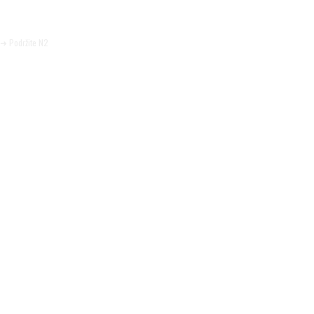
trudimo se da radimo profesionalno, odgovorno i nezavisno.
Pomozite da tako i ostane.
➜ Podržite N2