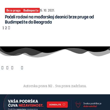
Brza pruga
Budimpesta
15. 10. 2021.
Počeli radovi na mađarskoj deonici brze pruge od
Budimpešte do Beograda
1
2
O nama
·
Impresum
·
Marketing
·
Donacije
·
Kontakt
·
Uslovi korišćenja
·
Politika privatnosti
Autorska prava N2
. Sva prava zadržana.