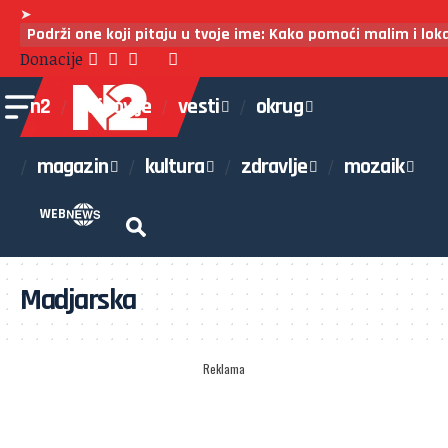
➤
Podrži one koji pitaju u tvoje ime: Kako pomoći malim i lo
Donacije
n2
najnovije
vesti
okrug
magazin
kultura
zdravlje
mozaik
WEB
Madjarska
Reklama