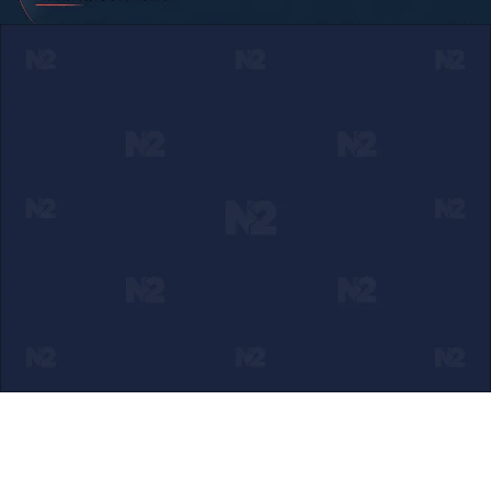
Ako verujete u ono što radimo
Svakodnevno objavljujemo informacije od javnog značaja i