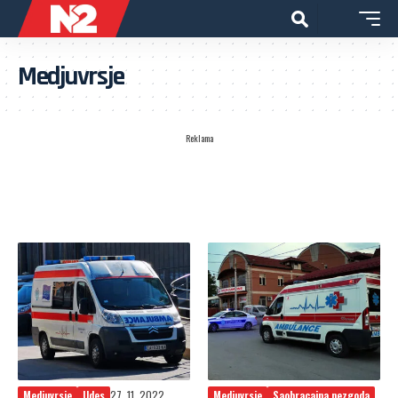
Medjuvrsje
Reklama
Medjuvrsje
Udes
27. 11. 2022.
Medjuvrsje
Saobracajna nezgoda