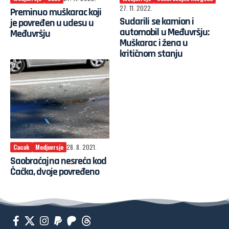
27. 11. 2022.
Preminuo muškarac koji
Sudarili se kamion i
je povređen u udesu u
automobil u Međuvršju:
Međuvršju
Muškarac i žena u
kritičnom stanju
Cacak
Medjuvrsje
28. 8. 2021.
Saobraćajna nesreća kod
Čačka, dvoje povređeno