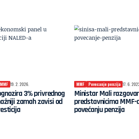
MMF
19. 2. 2026.
MMF
Povecanje penzija
17. 6. 202
gnozira 3% privrednog
Ministar Mali razgova
nažniji zamah zavisi od
predstavnicima MMF-a
esticija
povećanju penzija