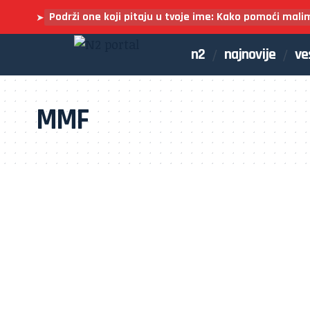
Podrži one koji pitaju u tvoje ime: Kako pomoći mali
➤
n2
najnovije
ve
MMF