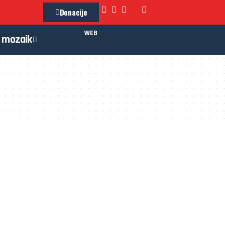
Donacije
WEB
mozaik