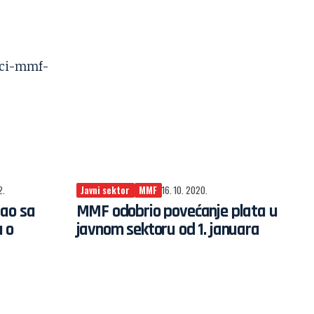
2.
Javni sektor
MMF
16. 10. 2020.
rao sa
MMF odobrio povećanje plata u
 o
javnom sektoru od 1. januara