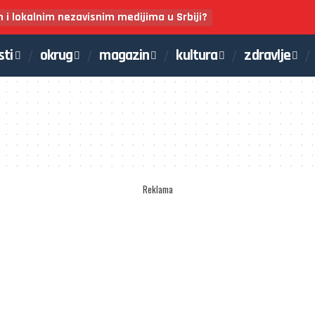
m i lokalnim nezavisnim medijima u Srbiji?
sti
okrug
magazin
kultura
zdravlje
Reklama