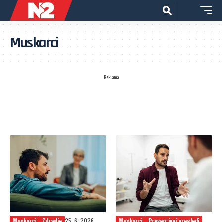
Muskarci
Reklama
Muskarci
Zdravlje
25. 6. 2026.
Muskarci
Preventivni pregledi