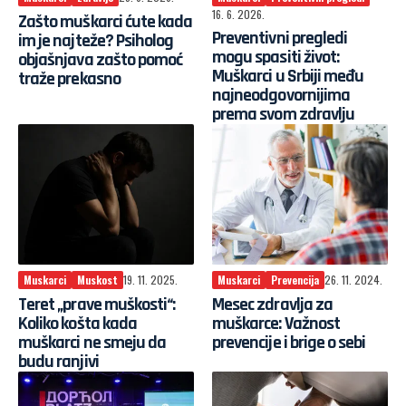
16. 6. 2026.
Zašto muškarci ćute kada
Preventivni pregledi
im je najteže? Psiholog
mogu spasiti život:
objašnjava zašto pomoć
Muškarci u Srbiji među
traže prekasno
najneodgovornijima
prema svom zdravlju
Muskarci
Muskost
19. 11. 2025.
Muskarci
Prevencija
26. 11. 2024.
Teret „prave muškosti“:
Mesec zdravlja za
Koliko košta kada
muškarce: Važnost
muškarci ne smeju da
prevencije i brige o sebi
budu ranjivi