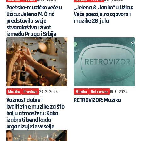
Poetsko-muzičko veče u
„Jelena & Janko“ u Užicu:
Užicu: Jelena M. Ćirić
Veče poezije, razgovora i
predstavila svoje
muzike 28. jula
stvaralaštvo i život
između Praga i Srbije
Muzika
Proslava
26. 2. 2024.
Muzika
Retrovizor
19. 5. 2022.
Važnost dobre i
RETROVIZOR: Muzika
kvalitetne muzike za što
bolju atmosferu: Kako
izabrati bend kada
organizujete veselje