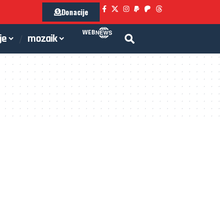
Donacije
WEB
je
mozaik