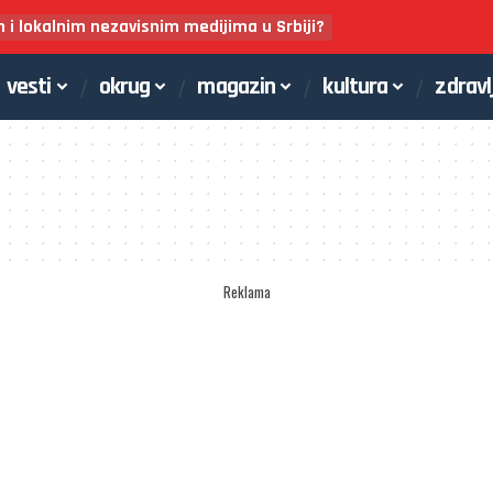
m i lokalnim nezavisnim medijima u Srbiji?
vesti
okrug
magazin
kultura
zdravl
Reklama