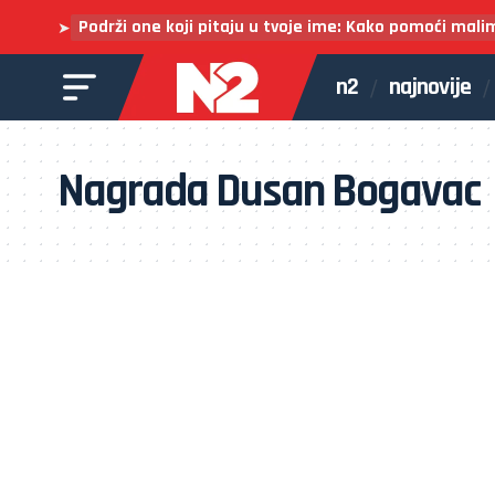
Podrži one koji pitaju u tvoje ime: Kako pomoći mali
➤
n2
najnovije
Nagrada Dusan Bogavac