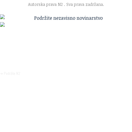
Autorska prava N2
. Sva prava zadržana.
Ako verujete u ono što radimo
Svakodnevno objavljujemo informacije od javnog značaja i
trudimo se da radimo profesionalno, odgovorno i nezavisno.
Pomozite da tako i ostane.
➜ Podržite N2