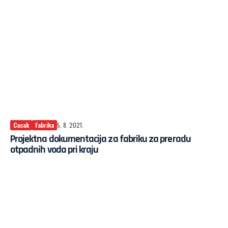
Cacak
Fabrika
5. 8. 2021.
Projektna dokumentacija za fabriku za preradu
otpadnih voda pri kraju