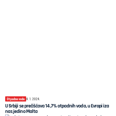
Otpadne vode
4. 1. 2024.
U Srbiji se prečišćava 14,7% otpadnih voda, u Evropi iza
nas jedino Malta