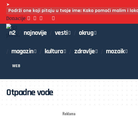
➤
Podrži one koji pitaju u tvoje ime: Kako pomoći malim i lo
Donacije
n2
najnovije
vesti
okrug
magazin
kultura
zdravlje
mozaik
WEB
Otpadne vode
Reklama