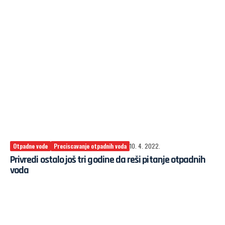
Otpadne vode
Preciscavanje otpadnih voda
10. 4. 2022.
Privredi ostalo još tri godine da reši pitanje otpadnih
voda