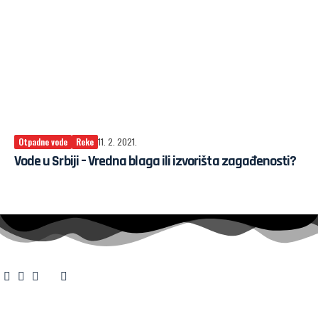
Otpadne vode
Reke
11. 2. 2021.
Vode u Srbiji – Vredna blaga ili izvorišta zagađenosti?
O nama
·
Impresum
·
Marketing
·
Donacije
·
Kontakt
·
Uslovi korišćenja
·
Politika privatnosti