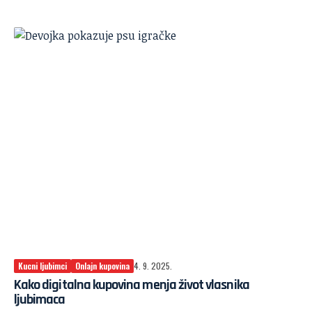
Kucni ljubimci
Onlajn kupovina
4. 9. 2025.
Kako digitalna kupovina menja život vlasnika
ljubimaca