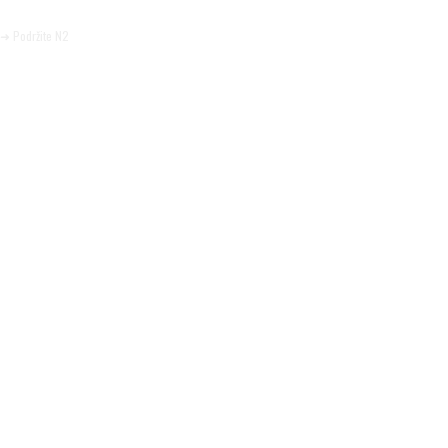
Pomozite da tako i ostane.
➜ Podržite N2