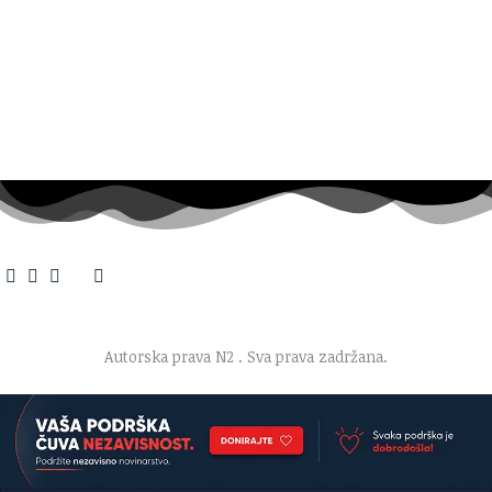
O nama
·
Impresum
·
Marketing
·
Donacije
·
Kontakt
·
Uslovi korišćenja
·
Politika privatnosti
Autorska prava N2
. Sva prava zadržana.