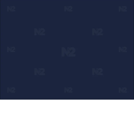
Ako verujete u ono što radimo
Svakodnevno objavljujemo informacije od javnog značaja i
trudimo se da radimo profesionalno, odgovorno i nezavisno.