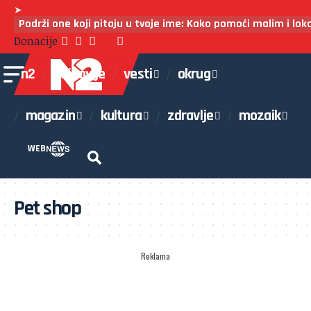
➤
Podrži one koji pitaju u tvoje ime: Kako pomoći malim i lo
Donacije
n2
najnovije
vesti
okrug
magazin
kultura
zdravlje
mozaik
WEB
Pet shop
Reklama