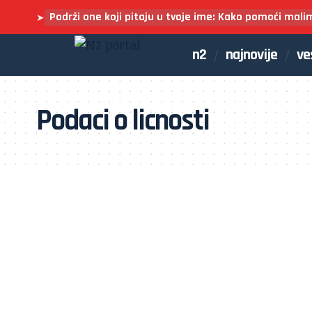
Podrži one koji pitaju u tvoje ime: Kako pomoći mali
➤
n2
najnovije
ve
Podaci o licnosti