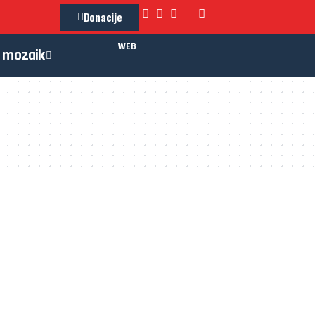
Donacije
WEB
mozaik