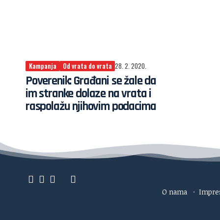
Kampanja
Od vrata do vrata
28. 2. 2020.
Poverenik: Građani se žale da
im stranke dolaze na vrata i
raspolažu njihovim podacima
O nama
·
Impr