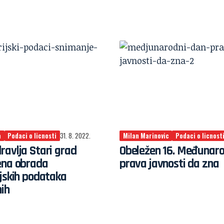
a
Podaci o licnosti
31. 8. 2022.
Milan Marinovic
Podaci o licnost
avlja Stari grad
Obeležen 16. Međunaro
ena obrada
prava javnosti da zna
jskih podataka
ih