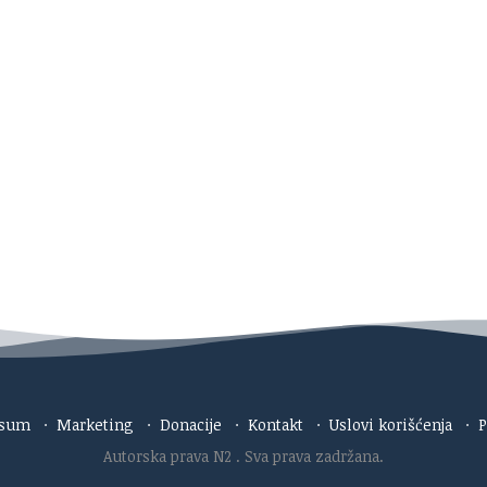
esum
·
Marketing
·
Donacije
·
Kontakt
·
Uslovi korišćenja
·
P
Autorska prava N2
. Sva prava zadržana.