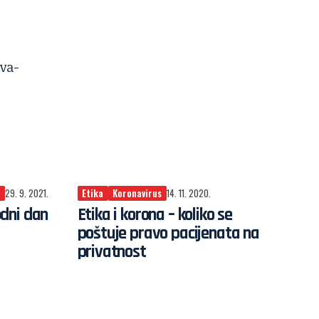
i
29. 9. 2021.
Etika
Koronavirus
14. 11. 2020.
dni dan
Etika i korona – koliko se
poštuje pravo pacijenata na
privatnost