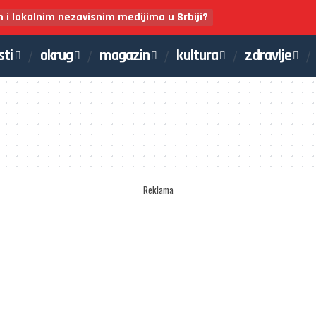
m i lokalnim nezavisnim medijima u Srbiji?
sti
okrug
magazin
kultura
zdravlje
Reklama