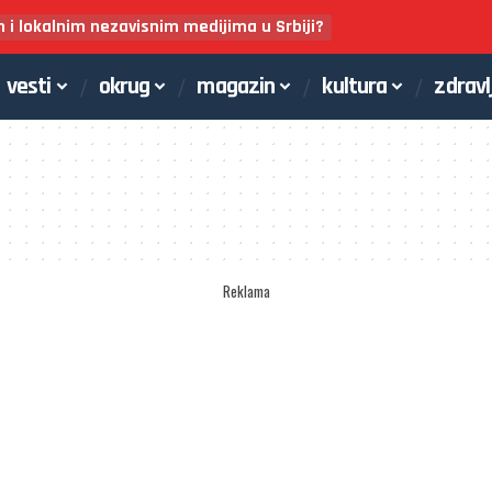
m i lokalnim nezavisnim medijima u Srbiji?
vesti
okrug
magazin
kultura
zdravl
Reklama