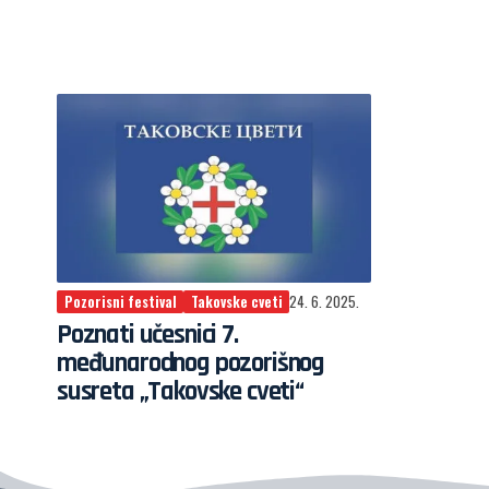
Pozorisni festival
Takovske cveti
24. 6. 2025.
Poznati učesnici 7.
međunarodnog pozorišnog
susreta „Takovske cveti“