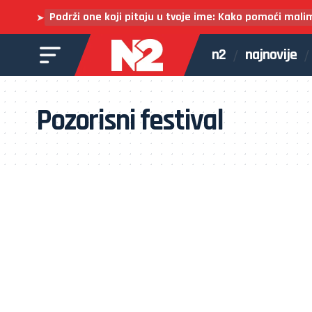
Podrži one koji pitaju u tvoje ime: Kako pomoći mali
➤
n2
najnovije
Pozorisni festival