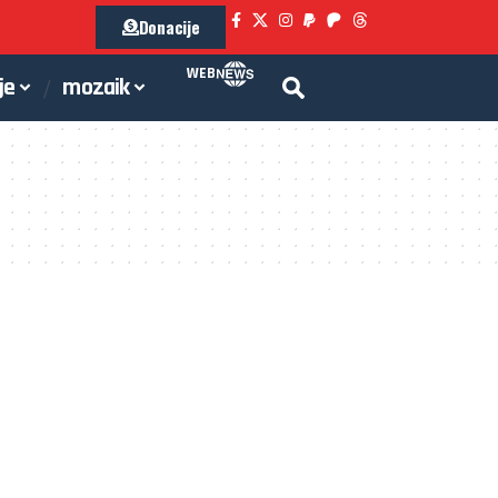
Donacije
WEB
je
mozaik