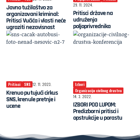
29. 11. 2024.
Javno tužilaštvo za
Pritisci države na
organizovani kriminal:
udruženja
Pritisci Vučića i vlasti neće
poljoprivrednika
ugroziti nezavisnost
Pritisci
SNS
12. 11. 2023.
Izbori
Organizacije civilnog drustva
Krenuo putujući cirkus
14. 3. 2022.
SNS, krenule pretnje i
IZBORI POD LUPOM:
ucene
Predizborni pritisci i
opstrukcije u porastu