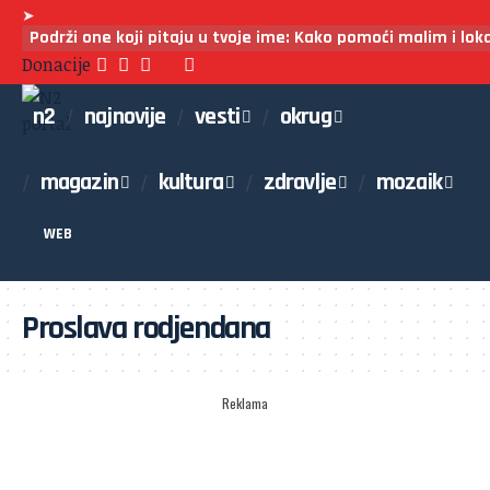
➤
Podrži one koji pitaju u tvoje ime: Kako pomoći malim i lo
Donacije
n2
najnovije
vesti
okrug
magazin
kultura
zdravlje
mozaik
WEB
Proslava rodjendana
Reklama