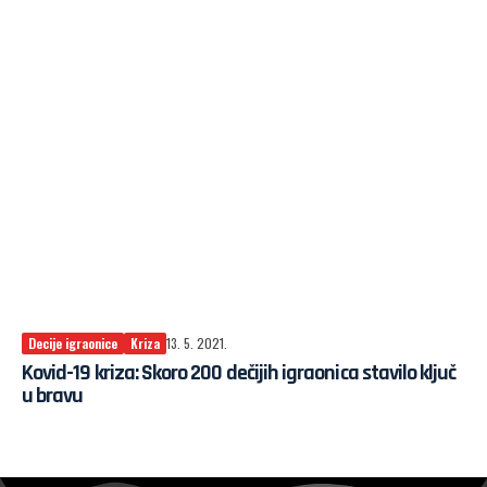
Decije igraonice
Kriza
13. 5. 2021.
Kovid-19 kriza: Skoro 200 dečijih igraonica stavilo ključ
u bravu