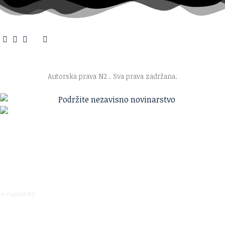
O nama
·
Impresum
·
Marketing
·
Donacije
·
Kontakt
·
Uslovi korišćenja
·
Politika privatnosti
Autorska prava N2
. Sva prava zadržana.
Ako verujete u ono što radimo
Svakodnevno objavljujemo informacije od javnog značaja i
trudimo se da radimo profesionalno, odgovorno i nezavisno.
Pomozite da tako i ostane.
➜ Podržite N2