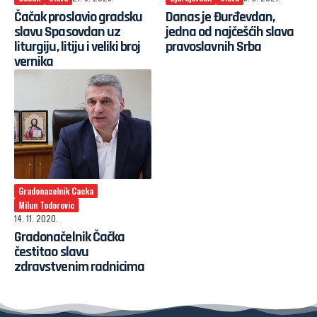
Čačak proslavio gradsku
Danas je Đurđevdan,
slavu Spasovdan uz
jedna od najčešćih slava
liturgiju, litiju i veliki broj
pravoslavnih Srba
vernika
Gradonacelnik Cacka
Milun Todorovic
14. 11. 2020.
Gradonačelnik Čačka
čestitao slavu
zdravstvenim radnicima