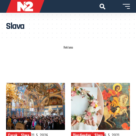
Slava
Reklama
Cacak
Slava
21. 5. 2026.
Djurdjevdan
Slava
6. 5. 2021.