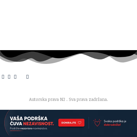
O nama
·
Impresum
·
Marketing
·
Donacije
·
Kontakt
·
Uslovi korišćenja
·
Politika privatnosti
Autorska prava N2
. Sva prava zadržana.