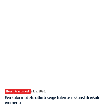
Hobi
Kreativnost
24. 5. 2020.
Evo kako možete otkriti svoje talente i iskoristiti višak
vremena