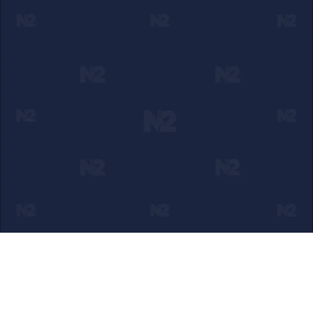
Ako verujete u ono što radimo
Svakodnevno objavljujemo informacije od javnog značaja i
trudimo se da radimo profesionalno, odgovorno i nezavisno.