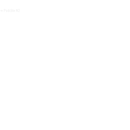
Pomozite da tako i ostane.
➜ Podržite N2