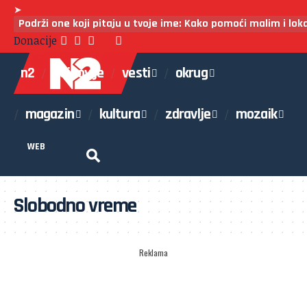
➤
Podrži one koji pitaju u tvoje ime: Kako pomoći malim i lo
Donacije
n2
najnovije
vesti
okrug
magazin
kultura
zdravlje
mozaik
WEB
Slobodno vreme
Reklama