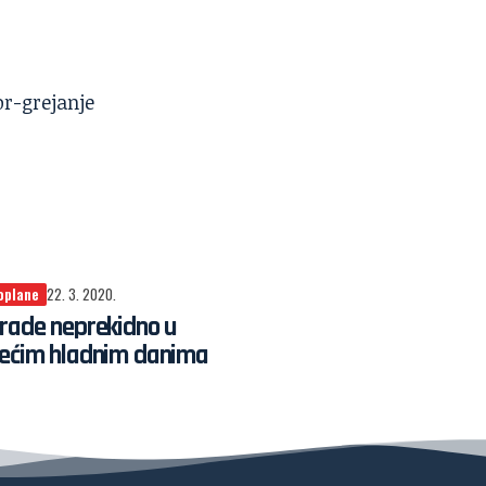
oplane
22. 3. 2020.
rade neprekidno u
jećim hladnim danima