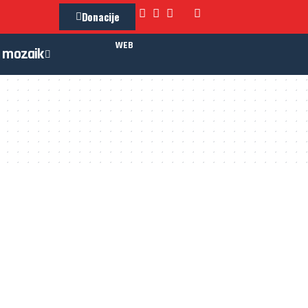
Donacije
WEB
mozaik