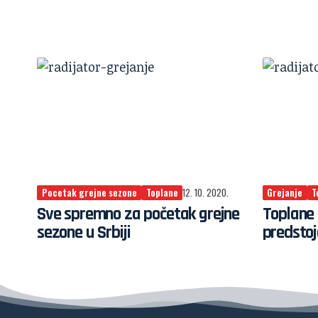
Pocetak grejne sezone
Toplane
12. 10. 2020.
Grejanje
T
Sve spremno za početak grejne
Toplane 
sezone u Srbiji
predsto