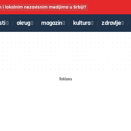
m i lokalnim nezavisnim medijima u Srbiji?
sti
okrug
magazin
kultura
zdravlje
Reklama