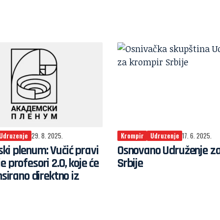
Udruzenje
29. 8. 2025.
Krompir
Udruzenje
17. 6. 2025.
i plenum: Vučić pravi
Osnovano Udruženje za
e profesori 2.0, koje će
Srbije
nsirano direktno iz