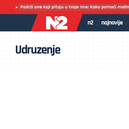
Podrži one koji pitaju u tvoje ime: Kako pomoći mali
➤
n2
najnovije
Udruzenje