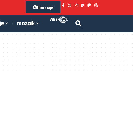
Donacije
WEB
je
mozaik