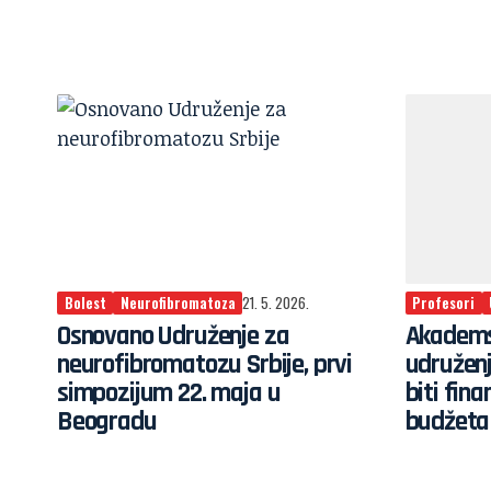
Bolest
Neurofibromatoza
21. 5. 2026.
Profesori
Osnovano Udruženje za
Akademsk
neurofibromatozu Srbije, prvi
udruženj
simpozijum 22. maja u
biti fina
Beogradu
budžeta