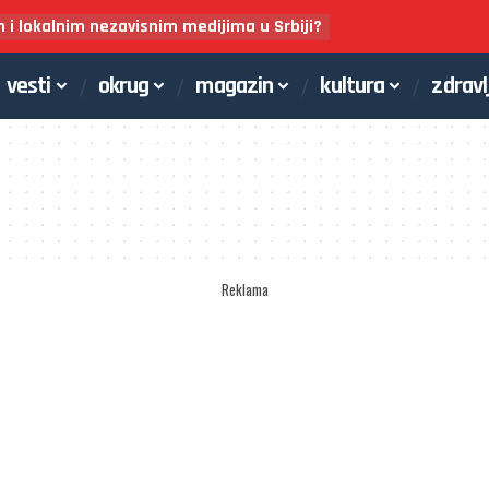
m i lokalnim nezavisnim medijima u Srbiji?
vesti
okrug
magazin
kultura
zdravl
Reklama