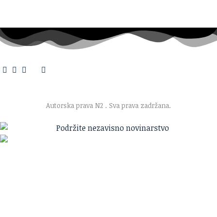
O nama
·
Impresum
·
Marketing
·
Donacije
·
Kontakt
·
Uslovi korišćenja
·
Politika privatnosti
Autorska prava N2
. Sva prava zadržana.
Ako verujete u ono što radimo
Svakodnevno objavljujemo informacije od javnog značaja i
trudimo se da radimo profesionalno, odgovorno i nezavisno.
Pomozite da tako i ostane.