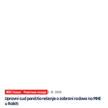
MHE Zvonce
Ponisteno resenje
2. 10. 2020.
Upravni sud poništio rešenje o zabrani radova na MHE
u Rakiti