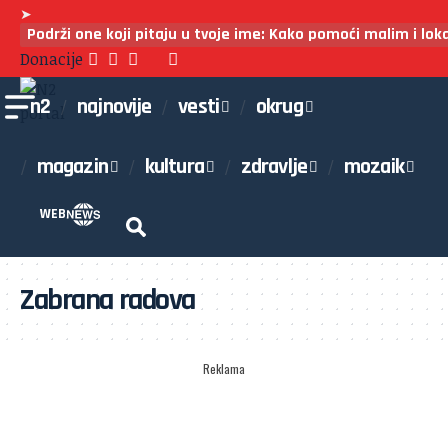
➤
Podrži one koji pitaju u tvoje ime: Kako pomoći malim i lo
Donacije
n2
najnovije
vesti
okrug
magazin
kultura
zdravlje
mozaik
WEB
Zabrana radova
Reklama