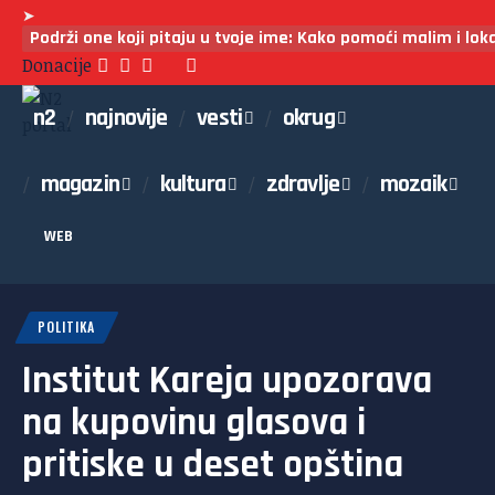
➤
Podrži one koji pitaju u tvoje ime: Kako pomoći malim i lo
Donacije
n2
najnovije
vesti
okrug
magazin
kultura
zdravlje
mozaik
WEB
POLITIKA
Institut Kareja upozorava
na kupovinu glasova i
pritiske u deset opština