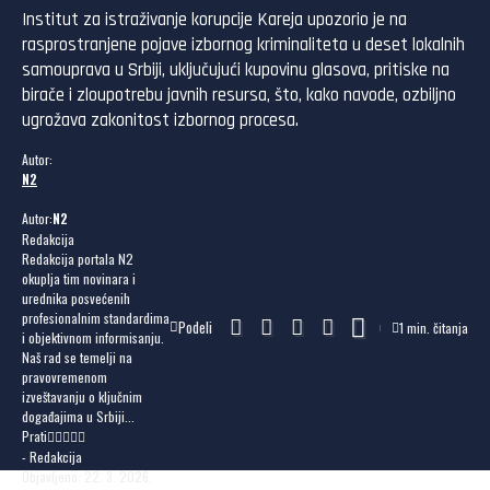
Institut za istraživanje korupcije Kareja upozorio je na
rasprostranjene pojave izbornog kriminaliteta u deset lokalnih
samouprava u Srbiji, uključujući kupovinu glasova, pritiske na
birače i zloupotrebu javnih resursa, što, kako navode, ozbiljno
ugrožava zakonitost izbornog procesa.
Autor:
N2
Autor:
N2
Redakcija
Redakcija portala N2
okuplja tim novinara i
urednika posvećenih
profesionalnim standardima
Podeli
1 min. čitanja
i objektivnom informisanju.
Naš rad se temelji na
pravovremenom
izveštavanju o ključnim
događajima u Srbiji...
Prati
- Redakcija
Objavljeno: 22. 3. 2026.