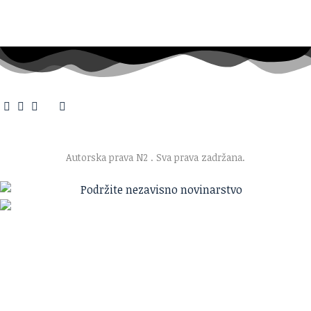
O nama
·
Impresum
·
Marketing
·
Donacije
·
Kontakt
·
Uslovi korišćenja
·
Politika privatnosti
Autorska prava N2
. Sva prava zadržana.
Ako verujete u ono što radimo
Svakodnevno objavljujemo informacije od javnog značaja i
trudimo se da radimo profesionalno, odgovorno i nezavisno.
Pomozite da tako i ostane.