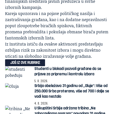
finansijskih sredstava javnih preduzeća u svrhe
izbornih kampanja.
Kareja
upozorava i na pojave političkog nasilja i
zastrašivanja građana, kao i na dodatne nepravilnosti
poput zloupotrebe biračkih spiskova, fiktivnih
promena prebivališta i pokušaja obmane birača putem
fantomskih izbornih lista.
Iz Instituta ističu da ovakve aktivnosti predstavljaju
ozbiljan rizik za zakonitost izbora i mogu direktno
uticati na slobodno izražavanje volje građana.
JOŠ IZ OVE RUBRIKE
Studenti u blokadi pozvali građane da se
prijave za pripremu i kontrolu izbora
5. 8. 2026.
Srbija obeležava 31 godinu od „Oluje“: Više od
250.000 Srba proterano, više od 700 i dalje se
vodi kao nestalo
4. 8. 2026.
U Skupštini Srbije održana tribina „Ne
zaboravljamo pogrom“ povodom 31 godine