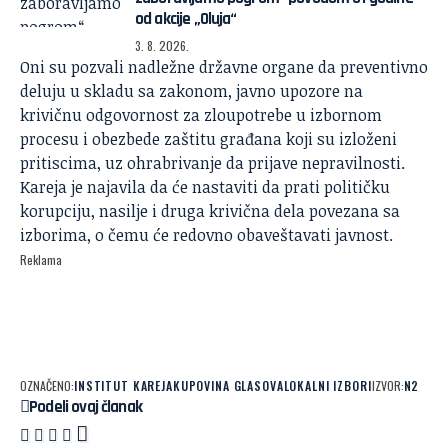
od akcije „Oluja“
3. 8. 2026.
Oni su pozvali nadležne državne organe da preventivno
deluju u skladu sa zakonom, javno upozore na
krivičnu odgovornost za zloupotrebe u izbornom
procesu i obezbede zaštitu građana koji su izloženi
pritiscima, uz ohrabrivanje da prijave nepravilnosti.
Kareja je najavila da će nastaviti da prati političku
korupciju, nasilje i druga krivična dela povezana sa
izborima, o čemu će redovno obaveštavati javnost.
Reklama
OZNAČENO:
INSTITUT KAREJA
KUPOVINA GLASOVA
LOKALNI IZBORI
IZVOR:
N2
Podeli ovaj članak