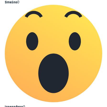
0
Smešno
0
Iznenađeno