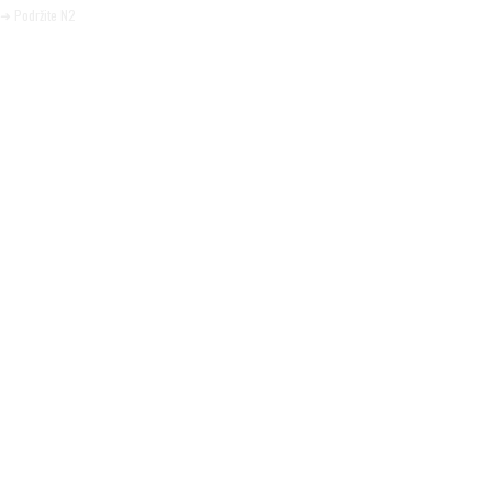
➜ Podržite N2