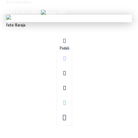
Nema komentara
Dodaj N2 kao omiljeni
izvor
Foto: Kareja
Podeli