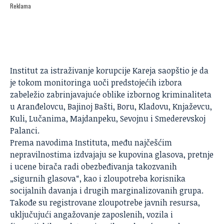
Reklama
Institut za istraživanje korupcije Kareja saopštio je da
je tokom monitoringa uoči predstojećih izbora
zabeležio zabrinjavajuće oblike izbornog kriminaliteta
u Aranđelovcu, Bajinoj Bašti, Boru, Kladovu, Knjaževcu,
Kuli, Lučanima, Majdanpeku, Sevojnu i Smederevskoj
Palanci.
Prema navodima Instituta, među najčešćim
nepravilnostima izdvajaju se kupovina glasova, pretnje
i ucene birača radi obezbeđivanja takozvanih
„sigurnih glasova“, kao i zloupotreba korisnika
socijalnih davanja i drugih marginalizovanih grupa.
Takođe su registrovane zloupotrebe javnih resursa,
uključujući angažovanje zaposlenih, vozila i