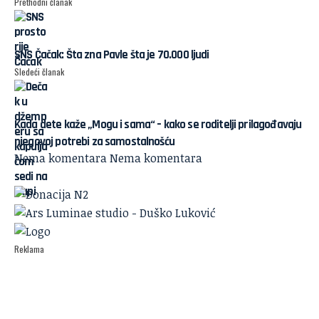
Prethodni članak
SNS Čačak: Šta zna Pavle šta je 70.000 ljudi
Sledeći članak
Kada dete kaže „Mogu i sama“ – kako se roditelji prilagođavaju
njegovoj potrebi za samostalnošću
Nema komentara
Nema komentara
Reklama