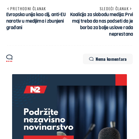
PRETHODNI ČLANAK
SLEDEĆI ČLANAK
Evropska unija kao cilj, anti-EU
Koalicija za slobodu medija: Prvi
narativ u medijima i zbunjeni
maj treba da nas podseti da je
građani
borba za bolje uslove rada
neprestana
Nema komentara