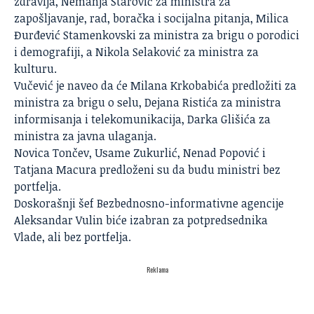
zdravlja, Nemanja Starović za ministra za
zapošljavanje, rad, boračka i socijalna pitanja, Milica
Đurđević Stamenkovski za ministra za brigu o porodici
i demografiji, a Nikola Selaković za ministra za
kulturu.
Vučević je naveo da će Milana Krkobabića predložiti za
ministra za brigu o selu, Dejana Ristića za ministra
informisanja i telekomunikacija, Darka Glišića za
ministra za javna ulaganja.
Novica Tončev, Usame Zukurlić, Nenad Popović i
Tatjana Macura predloženi su da budu ministri bez
portfelja.
Doskorašnji šef Bezbednosno-informativne agencije
Aleksandar Vulin biće izabran za potpredsednika
Vlade, ali bez portfelja.
Reklama