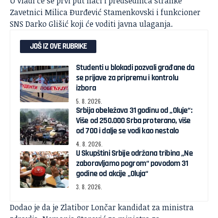
U Vladi će se prvi put naći i predsednica stranke
Zavetnici Milica Đurđević Stamenkovski i funkcioner
SNS Darko Glišić koji će voditi javna ulaganja.
JOŠ IZ OVE RUBRIKE
Studenti u blokadi pozvali građane da
se prijave za pripremu i kontrolu
izbora
5. 8. 2026.
Srbija obeležava 31 godinu od „Oluje“:
Više od 250.000 Srba proterano, više
od 700 i dalje se vodi kao nestalo
4. 8. 2026.
U Skupštini Srbije održana tribina „Ne
zaboravljamo pogrom“ povodom 31
godine od akcije „Oluja“
3. 8. 2026.
Dodao je da je Zlatibor Lončar kandidat za ministra