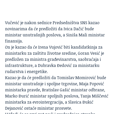
Vučević je nakon sednice Predsedništva
SNS
kazao
novinarima da će predložiti da Ivica Dačić bude
ministar unutrašnjih poslova, a Siniša Mali ministar
finansija.
On je kazao da će Irena Vujović biti kandidatkinja za
ministarku za zaštitu životne sredine, Goran Vesić je
predložen za ministra građevinarstva, saobraćaja i
infrastrukture, a Dubravka Đedović za ministarku
rudarstva i energetike.
Kazao je da će predložiti da Tomislav Momirović bude
ministar unutrašnje i spoljne trgovine, Maja Popović
ministarka pravde, Bratislav Gašić ministar odbrane,
Marko Đurić ministar spoljnih poslova, Tanja Miščević
ministarka za evrointergracija, a Slavica Đukić
Dejanović ostaće ministar prosvete.