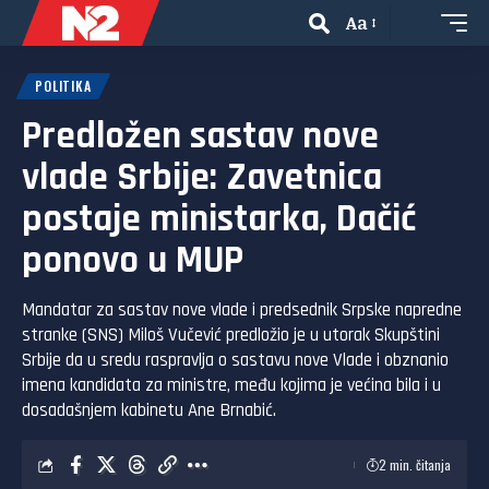
Aa
POLITIKA
Predložen sastav nove
vlade Srbije: Zavetnica
postaje ministarka, Dačić
ponovo u MUP
Mandatar za sastav nove vlade i predsednik Srpske napredne
stranke (SNS) Miloš Vučević predložio je u utorak Skupštini
Srbije da u sredu raspravlja o sastavu nove Vlade i obznanio
imena kandidata za ministre, među kojima je većina bila i u
dosadašnjem kabinetu Ane Brnabić.
2 min. čitanja