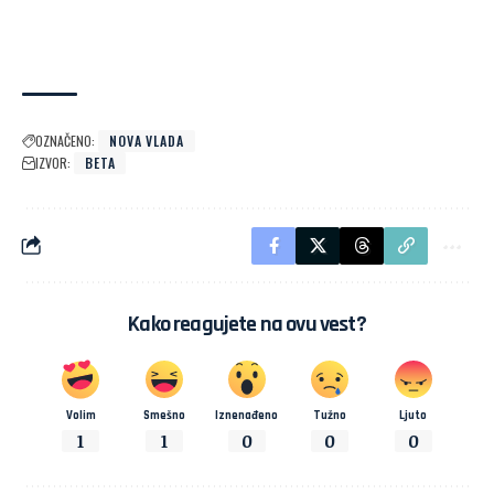
OZNAČENO:
NOVA VLADA
IZVOR:
BETA
Kako reagujete na ovu vest?
Volim
Smešno
Iznenađeno
Tužno
Ljuto
1
1
0
0
0