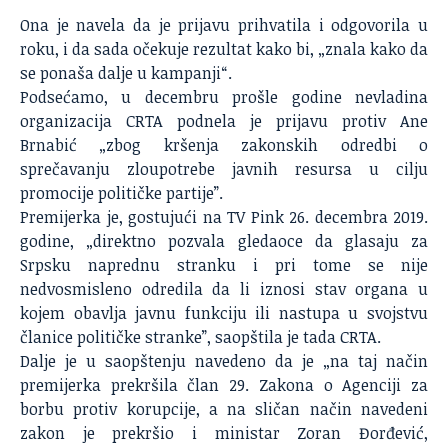
Ona je navela da je prijavu prihvatila i odgovorila u
roku, i da sada očekuje rezultat kako bi, „znala kako da
se ponaša dalje u kampanji“.
Podsećamo, u decembru prošle godine nevladina
organizacija CRTA podnela je prijavu protiv Ane
Brnabić „zbog kršenja zakonskih odredbi o
sprečavanju zloupotrebe javnih resursa u cilju
promocije političke partije”.
Premijerka je, gostujući na TV Pink 26. decembra 2019.
godine, „direktno pozvala gledaoce da glasaju za
Srpsku naprednu stranku i pri tome se nije
nedvosmisleno odredila da li iznosi stav organa u
kojem obavlja javnu funkciju ili nastupa u svojstvu
članice političke stranke”, saopštila je tada CRTA.
Dalje je u saopštenju navedeno da je „na taj način
premijerka prekršila član 29. Zakona o Agenciji za
borbu protiv korupcije, a na sličan način navedeni
zakon je prekršio i ministar Zoran Đorđević,