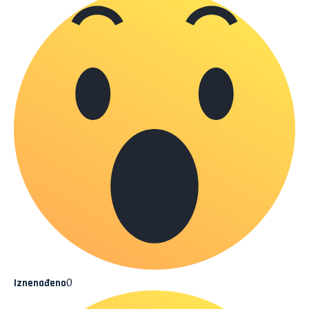
0
Iznenađeno