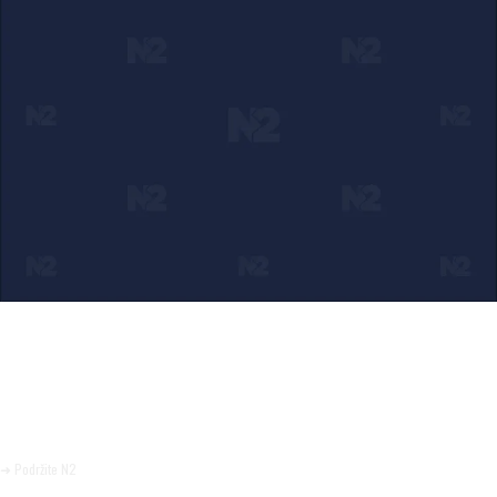
Ako verujete u ono što radimo
Svakodnevno objavljujemo informacije od javnog značaja i
trudimo se da radimo profesionalno, odgovorno i nezavisno.
Pomozite da tako i ostane.
➜ Podržite N2