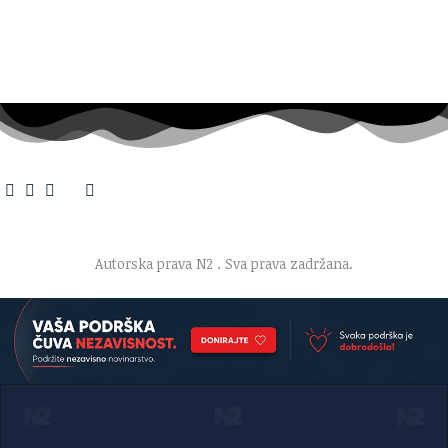
O nama
·
Impresum
·
Marketing
·
Donacije
·
Kontakt
·
Uslovi korišćenja
·
Politika privatnosti
Autorska prava N2
. Sva prava zadržana.