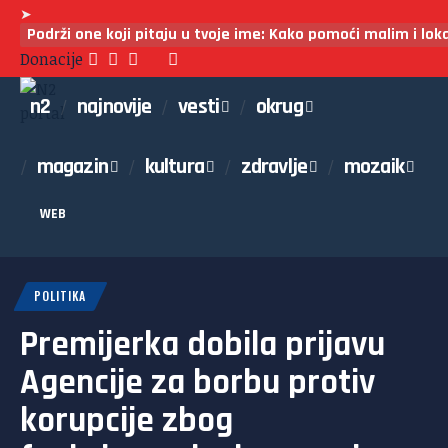
➤
Podrži one koji pitaju u tvoje ime: Kako pomoći malim i lo
Donacije
n2
najnovije
vesti
okrug
magazin
kultura
zdravlje
mozaik
WEB
POLITIKA
Premijerka dobila prijavu
Agencije za borbu protiv
korupcije zbog