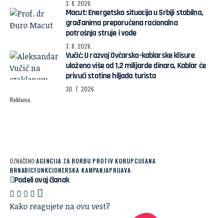
3. 8. 2026.
Macut: Energetska situacija u Srbiji stabilna,
građanima preporučena racionalna
potrošnja struje i vode
3. 8. 2026.
Vučić: U razvoj Ovčarsko-kablarske klisure
uloženo više od 1,2 milijarde dinara, Kablar će
privući stotine hiljada turista
30. 7. 2026.
Reklama
OZNAČENO:
AGENCIJA ZA BORBU PROTIV KORUPCIJE
ANA
BRNABIC
FUNKCIONERSKA KAMPANJA
PRIJAVA
Podeli ovaj članak
Kako reagujete na ovu vest?