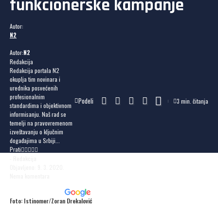
funkcionerske kampanje
Autor:
N2
Autor:
N2
Redakcija
Redakcija portala N2
okuplja tim novinara i
urednika posvećenih
profesionalnim
Podeli
3 min. čitanja
standardima i objektivnom
informisanju. Naš rad se
temelji na pravovremenom
izveštavanju o ključnim
događajima u Srbiji...
Prati
- Redakcija
Objavljeno: 9. 3. 2020.
Nema komentara
Dodaj N2 kao omiljeni
izvor
Foto: Istinomer/Zoran Drekalović