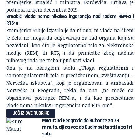
premijerke Brnabić i ministra Đorđevića. Prijava je
podneta krajem decembra 2019.
Brnabić: Vlada nema nikakve ingerencije nad radom REM-a i
RTS-a
Premijerka Srbije izjavila je da ni ona, ni Vlada na čijem
je čelu ne mogu da odgovaraju za rad organa koji su
nezavisni, kao što je Regulatorno telo za elektronske
medije (REM) ili RTS, i da primedbe
zbog načina
njihovog rada
ne treba upućivati Vladi.
Ona je na okruglom stolu „Uloga regulatornih i
samoregulatornih tela u predizbornom izveštavanju –
Norveška iskustva“, koji je organizovan u ambasadi
Norveške u Beogradu, rekla da ona „ne može da
objašnjava postupke REM-a, i da kao predsednica
Vlade nema nikakvu ingerenciju nad RTS-om“.
JOŠ IZ OVE RUBRIKE
Macut: Od Beograda do Subotice za 79
minuta, cilj da voz do Budimpešte stiže za tri
sata