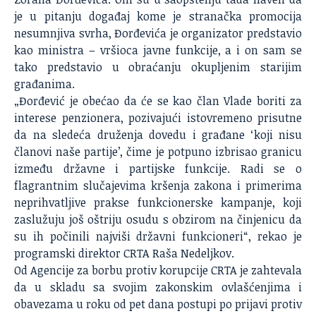
je u pitanju događaj kome je stranačka promocija
nesumnjiva svrha, Đorđevića je organizator predstavio
kao ministra – vršioca javne funkcije, a i on sam se
tako predstavio u obraćanju okupljenim starijim
građanima.
„Đorđević je obećao da će se kao član Vlade boriti za
interese penzionera, pozivajući istovremeno prisutne
da na sledeća druženja dovedu i građane ‘koji nisu
članovi naše partije’, čime je potpuno izbrisao granicu
između državne i partijske funkcije. Radi se o
flagrantnim slučajevima kršenja zakona i primerima
neprihvatljive prakse funkcionerske kampanje, koji
zaslužuju još oštriju osudu s obzirom na činjenicu da
su ih počinili najviši državni funkcioneri“, rekao je
programski direktor CRTA Raša Nedeljkov.
Od Agencije za borbu protiv korupcije CRTA je zahtevala
da u skladu sa svojim zakonskim ovlašćenjima i
obavezama u roku od pet dana postupi po prijavi protiv