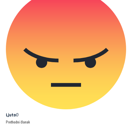
0
Ljuto
Prethodni članak