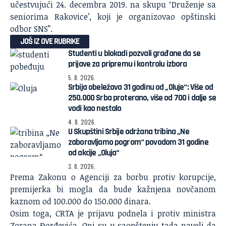
učestvujući 24. decembra 2019. na skupu ‘Druženje sa
seniorima Rakovice’, koji je organizovao opštinski
odbor SNS”.
JOŠ IZ OVE RUBRIKE
Studenti u blokadi pozvali građane da se
prijave za pripremu i kontrolu izbora
5. 8. 2026.
Srbija obeležava 31 godinu od „Oluje“: Više od
250.000 Srba proterano, više od 700 i dalje se
vodi kao nestalo
4. 8. 2026.
U Skupštini Srbije održana tribina „Ne
zaboravljamo pogrom“ povodom 31 godine
od akcije „Oluja“
3. 8. 2026.
Prema Zakonu o Agenciji za borbu protiv korupcije,
premijerka bi mogla da bude kažnjena novčanom
kaznom od 100.000 do 150.000 dinara.
Osim toga, CRTA je prijavu podnela i protiv ministra
Zorana Đorđevića. Oni su u saopštenju tada naveli da