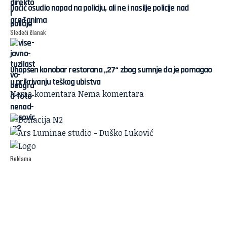
Dačić osudio napad na policiju, ali ne i nasilje policije nad
građanima
Sledeći članak
Uhapšen konobar restorana „27“ zbog sumnje da je pomagao
u prikrivanju teškog ubistva
Nema komentara
Nema komentara
Reklama