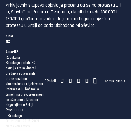
Arhiv javnih skupova objavio je procenu da se na protestu „Ti i
ja, Slavija“, održanom u Beogradu, okupilo između 180.000 i
190.000 građana, navodeći da je reč o drugom najvećem
protestu u Srbiji od pada Slobodana Miloševića.
Autor:
N2
Autor:
N2
Redakcija
Redakcija portala N2
okuplja tim novinara i
urednika posvećenih
profesionalnim
Podeli
2 min. čitanja
standardima i objektivnom
informisanju. Naš rad se
temelji na pravovremenom
izveštavanju o ključnim
događajima u Srbiji...
Prati
- Redakcija
Objavljeno: 24. 5. 2026.
Nema komentara