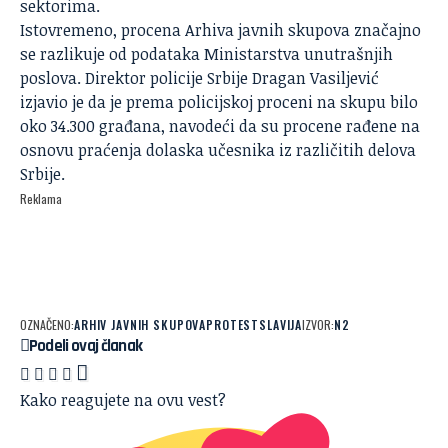
sektorima.
Istovremeno, procena Arhiva javnih skupova značajno
se razlikuje od podataka Ministarstva unutrašnjih
poslova. Direktor policije Srbije Dragan Vasiljević
izjavio je da je prema policijskoj proceni na skupu bilo
oko 34.300 građana, navodeći da su procene rađene na
osnovu praćenja dolaska učesnika iz različitih delova
Srbije.
Reklama
OZNAČENO:
ARHIV JAVNIH SKUPOVA
PROTEST
SLAVIJA
IZVOR:
N2
Podeli ovaj članak
Kako reagujete na ovu vest?