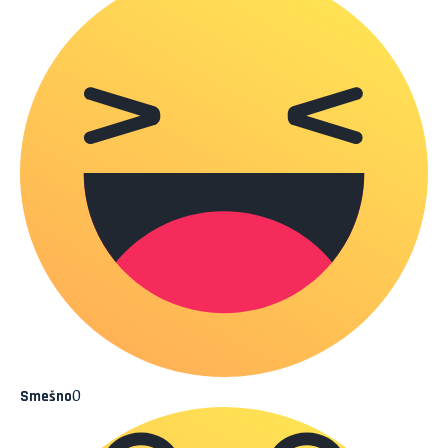
0
Smešno