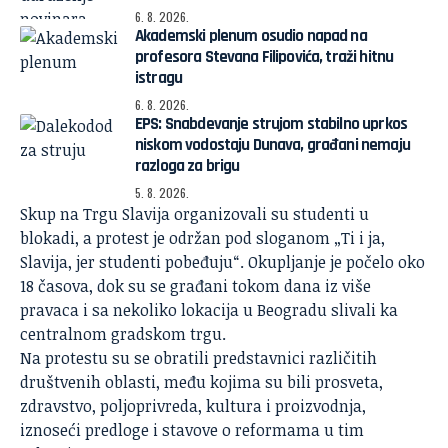
6. 8. 2026.
Akademski plenum osudio napad na
profesora Stevana Filipovića, traži hitnu
istragu
6. 8. 2026.
EPS: Snabdevanje strujom stabilno uprkos
niskom vodostaju Dunava, građani nemaju
razloga za brigu
5. 8. 2026.
Skup na Trgu Slavija organizovali su studenti u
blokadi, a protest je održan pod sloganom „Ti i ja,
Slavija, jer studenti pobeđuju“. Okupljanje je počelo oko
18 časova, dok su se građani tokom dana iz više
pravaca i sa nekoliko lokacija u Beogradu slivali ka
centralnom gradskom trgu.
Na protestu su se obratili predstavnici različitih
društvenih oblasti, među kojima su bili prosveta,
zdravstvo, poljoprivreda, kultura i proizvodnja,
iznoseći predloge i stavove o reformama u tim