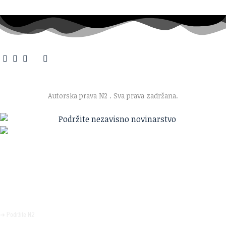
O nama
·
Impresum
·
Marketing
·
Donacije
·
Kontakt
·
Uslovi korišćenja
·
Politika privatnosti
Autorska prava N2
. Sva prava zadržana.
Ako verujete u ono što radimo
Svakodnevno objavljujemo informacije od javnog značaja i
trudimo se da radimo profesionalno, odgovorno i nezavisno.
Pomozite da tako i ostane.
➜ Podržite N2