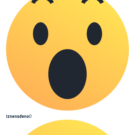
0
Iznenađeno