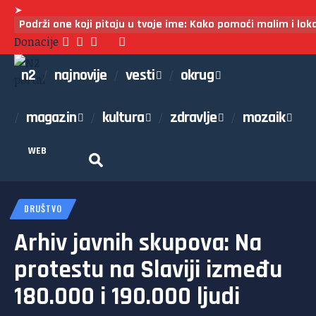
➤
Podrži one koji pitaju u tvoje ime: Kako pomoći malim i lo
Donacije
n2
najnovije
vesti
okrug
magazin
kultura
zdravlje
mozaik
WEB
DRUŠTVO
Arhiv javnih skupova: Na
protestu na Slaviji između
180.000 i 190.000 ljudi