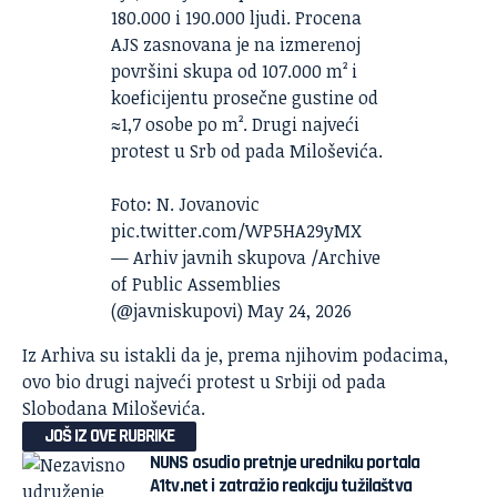
180.000 i 190.000 ljudi. Procena
AJS zasnovana je na izmerеnoj
površini skupa od 107.000 m² i
koeficijentu prosečne gustine od
≈1,7 osobe po m². Drugi najveći
protest u Srb od pada Miloševića.
Foto: N. Jovanovic
pic.twitter.com/WP5HA29yMX
— Arhiv javnih skupova /Archive
of Public Assemblies
(@javniskupovi)
May 24, 2026
Iz Arhiva su istakli da je, prema njihovim podacima,
ovo bio drugi najveći protest u Srbiji od pada
Slobodana Miloševića.
JOŠ IZ OVE RUBRIKE
NUNS osudio pretnje uredniku portala
A1tv.net i zatražio reakciju tužilaštva