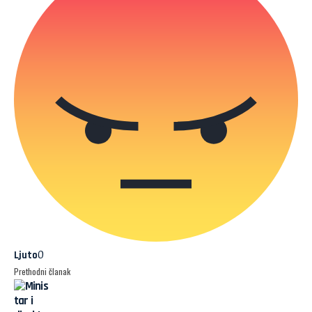
0
Ljuto
Prethodni članak