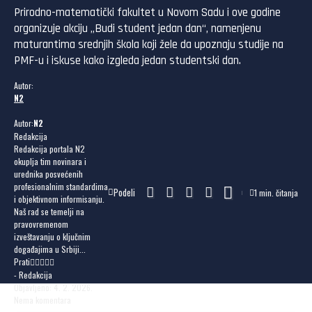
Prirodno-matematički fakultet u Novom Sadu i ove godine
organizuje akciju „Budi student jedan dan“, namenjenu
maturantima srednjih škola koji žele da upoznaju studije na
PMF-u i iskuse kako izgleda jedan studentski dan.
Autor:
N2
Autor:
N2
Redakcija
Redakcija portala N2
okuplja tim novinara i
urednika posvećenih
profesionalnim standardima
Podeli
1 min. čitanja
i objektivnom informisanju.
Naš rad se temelji na
pravovremenom
izveštavanju o ključnim
događajima u Srbiji...
Prati
- Redakcija
Objavljeno: 4. 2. 2026.
Nema komentara