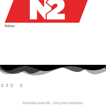
Reklama
O nama
·
Impresum
·
Marketing
·
Donacije
·
Kontakt
·
Uslovi korišćenja
·
Politika privatnosti
Autorska prava N2
. Sva prava zadržana.