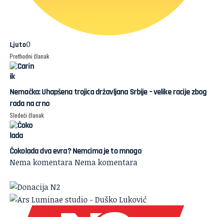
0
Ljuto
Prethodni članak
Nemačka: Uhapšena trojica državljana Srbije – velike racije zbog
rada na crno
Sledeći članak
Čokolada dva evra? Nemcima je to mnogo
Nema komentara
Nema komentara