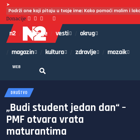
➤
Podrži one koji pitaju u tvoje ime: Kako pomoći malim i lo
Donacije
n2
najnovije
vesti
okrug
magazin
kultura
zdravlje
mozaik
WEB
DRUŠTVO
„Budi student jedan dan“ –
PMF otvara vrata
maturantima