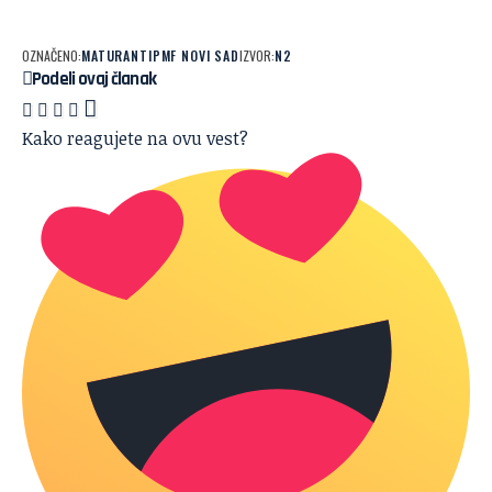
OZNAČENO:
MATURANTI
PMF NOVI SAD
IZVOR:
N2
Podeli ovaj članak
Kako reagujete na ovu vest?