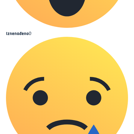
0
Iznenađeno