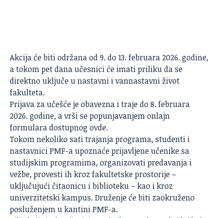
Akcija će biti održana od 9. do 13. februara 2026. godine,
a tokom pet dana učesnici će imati priliku da se
direktno uključe u nastavni i vannastavni život
fakulteta.
Prijava za učešće je obavezna i traje do 8. februara
2026. godine, a vrši se popunjavanjem onlajn
formulara dostupnog
ovde
.
Tokom nekoliko sati trajanja programa,
studenti
i
nastavnici PMF-a upoznaće prijavljene učenike sa
studijskim programima, organizovati predavanja i
vežbe, provesti ih kroz fakultetske prostorije –
uključujući čitaonicu i biblioteku – kao i kroz
univerzitetski kampus. Druženje će biti zaokruženo
posluženjem u kantini PMF-a.