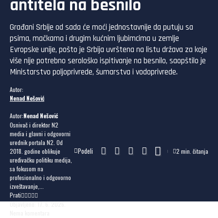
antitela na besnilo
Građani Srbije od sada će moći jednostavnije da putuju sa
psima, mačkama i drugim kućnim ljubimcima u zemlje
Evropske unije, pošto je Srbija uvrštena na listu država za koje
više nije potrebno serološko ispitivanje na besnilo, saopštilo je
Ministarstvo poljoprivrede, šumarstva i vodoprivrede.
Autor:
Nenad Nešović
Autor:
Nenad Nešović
Osnivač i direktor N2
media i glavni i odgovorni
urednik portala N2. Od
Podeli
2018. godine oblikuje
2 min. čitanja
uređivačku politiku medija,
sa fokusom na
profesionalno i odgovorno
izveštavanje,...
Prati
Objavljeno: 17. 6. 2026.
Nema komentara