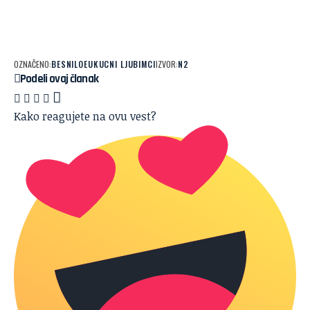
OZNAČENO:
BESNILO
EU
KUCNI LJUBIMCI
IZVOR:
N2
Podeli ovaj članak
Kako reagujete na ovu vest?