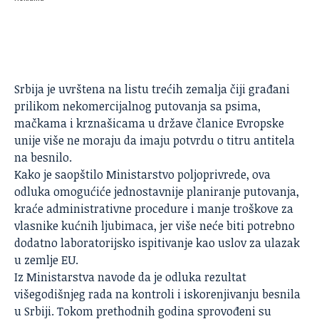
Srbija
je uvrštena na listu trećih zemalja čiji građani
prilikom nekomercijalnog putovanja sa psima,
mačkama i krznašicama u države članice Evropske
unije više ne moraju da imaju potvrdu o titru antitela
na besnilo.
Kako je saopštilo Ministarstvo poljoprivrede, ova
odluka omogućiće jednostavnije planiranje putovanja,
kraće administrativne procedure i manje troškove za
vlasnike kućnih ljubimaca, jer više neće biti potrebno
dodatno laboratorijsko ispitivanje kao uslov za ulazak
u zemlje EU.
Iz Ministarstva navode da je odluka rezultat
višegodišnjeg rada na kontroli i iskorenjivanju besnila
u Srbiji. Tokom prethodnih godina sprovođeni su