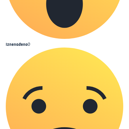
0
Iznenađeno