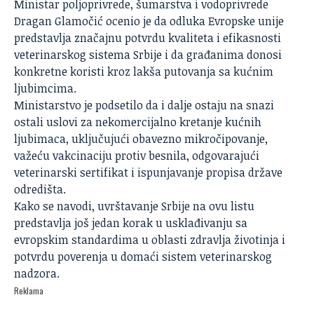
Ministar poljoprivrede, šumarstva i vodoprivrede
Dragan Glamočić ocenio je da odluka Evropske unije
predstavlja značajnu potvrdu kvaliteta i efikasnosti
veterinarskog sistema Srbije i da građanima donosi
konkretne koristi kroz lakša putovanja sa kućnim
ljubimcima.
Ministarstvo je podsetilo da i dalje ostaju na snazi
ostali uslovi za nekomercijalno kretanje kućnih
ljubimaca, uključujući obavezno mikročipovanje,
važeću vakcinaciju protiv besnila, odgovarajući
veterinarski sertifikat i ispunjavanje propisa države
odredišta.
Kako se navodi, uvrštavanje Srbije na ovu listu
predstavlja još jedan korak u usklađivanju sa
evropskim standardima u oblasti zdravlja životinja i
potvrdu poverenja u domaći sistem veterinarskog
nadzora.
Reklama