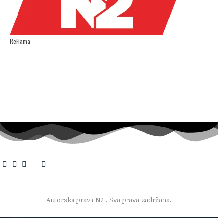
Reklama
O nama
·
Impresum
·
Marketing
·
Donacije
·
Kontakt
·
Uslovi korišćenja
·
Politika privatnosti
Autorska prava N2
. Sva prava zadržana.