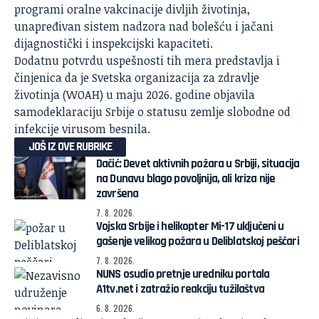
programi oralne vakcinacije divljih životinja,
unapređivan sistem nadzora nad bolešću i jačani
dijagnostički i inspekcijski kapaciteti.
Dodatnu potvrdu uspešnosti tih mera predstavlja i
činjenica da je Svetska organizacija za zdravlje
životinja (
WOAH
) u maju 2026. godine objavila
samodeklaraciju Srbije o statusu zemlje slobodne od
infekcije virusom besnila.
JOŠ IZ OVE RUBRIKE
Dačić: Devet aktivnih požara u Srbiji, situacija
na Dunavu blago povoljnija, ali kriza nije
završena
7. 8. 2026.
Vojska Srbije i helikopter Mi-17 uključeni u
gašenje velikog požara u Deliblatskoj peščari
7. 8. 2026.
NUNS osudio pretnje uredniku portala
A1tv.net i zatražio reakciju tužilaštva
6. 8. 2026.