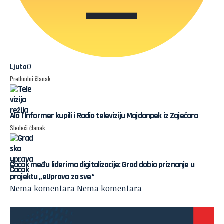
0
Ljuto
Prethodni članak
Alo i Informer kupili i Radio televiziju Majdanpek iz Zaječara
Sledeći članak
Čačak među liderima digitalizacije: Grad dobio priznanje u
projektu „eUprava za sve“
Nema komentara
Nema komentara