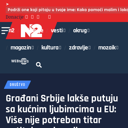
➤
Podrži one koji pitaju u tvoje ime: Kako pomoći malim i lo
Donacije
n2
najnovije
vesti
okrug
magazin
kultura
zdravlje
mozaik
WEB
DRUŠTVO
Građani Srbije lakše putuju
sa kućnim ljubimcima u EU:
Više nije potreban titar