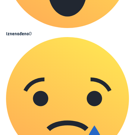
0
Iznenađeno