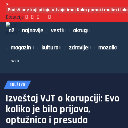
➤
Podrži one koji pitaju u tvoje ime: Kako pomoći malim i lo
Donacije
n2
najnovije
vesti
okrug
magazin
kultura
zdravlje
mozaik
WEB
DRUŠTVO
Izveštaj VJT o korupciji: Evo
koliko je bilo prijava,
optužnica i presuda