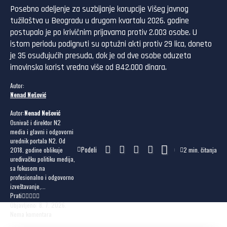
Posebno odeljenje za suzbijanje korupcije Višeg javnog
tužilaštva u Beogradu u drugom kvartalu 2026. godine
postupalo je po krivičnim prijavama protiv 2.003 osobe. U
istom periodu podignuti su optužni akti protiv 29 lica, doneto
je 35 osuđujućih presuda, dok je od dve osobe oduzeta
imovinska korist vredna više od 842.000 dinara.
Autor:
Nenad Nešović
Autor:
Nenad Nešović
Osnivač i direktor N2
media i glavni i odgovorni
urednik portala N2. Od
Podeli
2018. godine oblikuje
2 min. čitanja
uređivačku politiku medija,
sa fokusom na
profesionalno i odgovorno
izveštavanje,...
Prati
Objavljeno: 8. 7. 2026.
Nema komentara