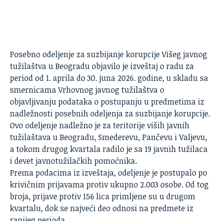
Posebno odeljenje za suzbijanje korupcije Višeg javnog
tužilaštva u Beogradu objavilo je izveštaj o radu za
period od 1. aprila do 30. juna 2026. godine, u skladu sa
smernicama Vrhovnog javnog tužilaštva o
objavljivanju podataka o postupanju u predmetima iz
nadležnosti posebnih odeljenja za suzbijanje korupcije.
Ovo odeljenje nadležno je za teritorije viših javnih
tužilaštava u Beogradu, Smederevu, Pančevu i Valjevu,
a tokom drugog kvartala radilo je sa 19 javnih tužilaca
i devet javnotužilačkih pomoćnika.
Prema podacima iz izveštaja, odeljenje je postupalo po
krivičnim prijavama protiv ukupno 2.003 osobe. Od tog
broja, prijave protiv 156 lica primljene su u drugom
kvartalu, dok se najveći deo odnosi na predmete iz
ranijeg perioda.