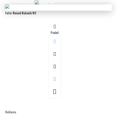
Dodaj N2 kao omiljeni
izvor
Foto: Nenad Nešović/N2
Podeli
Reklama