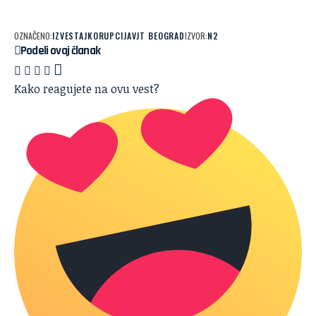
OZNAČENO:
IZVESTAJ
KORUPCIJA
VJT BEOGRAD
IZVOR:
N2
Podeli ovaj članak
Kako reagujete na ovu vest?