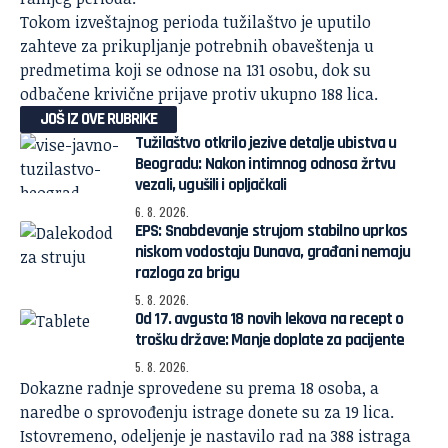
Tokom izveštajnog perioda
tužilaštvo
je uputilo
zahteve za prikupljanje potrebnih obaveštenja u
predmetima koji se odnose na 131 osobu, dok su
odbačene krivične prijave protiv ukupno 188 lica.
JOŠ IZ OVE RUBRIKE
Tužilaštvo otkrilo jezive detalje ubistva u
Beogradu: Nakon intimnog odnosa žrtvu
vezali, ugušili i opljačkali
6. 8. 2026.
EPS: Snabdevanje strujom stabilno uprkos
niskom vodostaju Dunava, građani nemaju
razloga za brigu
5. 8. 2026.
Od 17. avgusta 18 novih lekova na recept o
trošku države: Manje doplate za pacijente
5. 8. 2026.
Dokazne radnje sprovedene su prema 18 osoba, a
naredbe o sprovođenju istrage donete su za 19 lica.
Istovremeno, odeljenje je nastavilo rad na 388 istraga