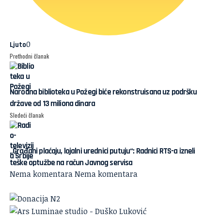
0
Ljuto
Prethodni članak
Narodna biblioteka u Požegi biće rekonstruisana uz podršku
države od 13 miliona dinara
Sledeći članak
„Građani plaćaju, lojalni urednici putuju“: Radnici RTS-a izneli
teške optužbe na račun Javnog servisa
Nema komentara
Nema komentara