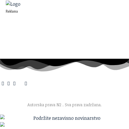
Reklama
O nama
·
Impresum
·
Marketing
·
Donacije
·
Kontakt
·
Uslovi korišćenja
·
Politika privatnosti
Autorska prava N2
. Sva prava zadržana.