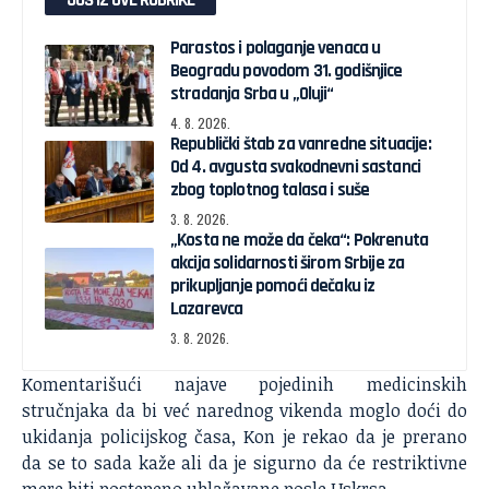
JOŠ IZ OVE RUBRIKE
Parastos i polaganje venaca u
Beogradu povodom 31. godišnjice
stradanja Srba u „Oluji“
4. 8. 2026.
Republički štab za vanredne situacije:
Od 4. avgusta svakodnevni sastanci
zbog toplotnog talasa i suše
3. 8. 2026.
„Kosta ne može da čeka“: Pokrenuta
akcija solidarnosti širom Srbije za
prikupljanje pomoći dečaku iz
Lazarevca
3. 8. 2026.
Komentarišući najave pojedinih medicinskih
stručnjaka da bi već narednog vikenda moglo doći do
ukidanja policijskog časa, Kon je rekao da je prerano
da se to sada kaže ali da je sigurno da će restriktivne