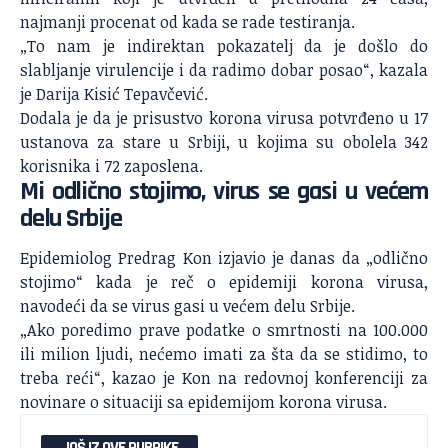
najmanji procenat od kada se rade testiranja.
„To nam je indirektan pokazatelj da je došlo do
slabljanje virulencije i da radimo dobar posao“, kazala
je Darija Kisić Tepavčević.
Dodala je da je prisustvo korona virusa potvrđeno u 17
ustanova za stare u Srbiji, u kojima su obolela 342
korisnika i 72 zaposlena.
Mi odlično stojimo, virus se gasi u većem
delu Srbije
Epidemiolog Predrag Kon izjavio je danas da „odlično
stojimo“ kada je reč o epidemiji korona virusa,
navodeći da se virus gasi u većem delu Srbije.
„Ako poredimo prave podatke o smrtnosti na 100.000
ili milion ljudi, nećemo imati za šta da se stidimo, to
treba reći“, kazao je Kon na redovnoj konferenciji za
novinare o situaciji sa epidemijom korona virusa.