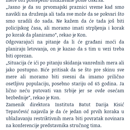
mere biti postepeno ublažavane posle Uskrsa.
„Jasno je da su prvomajski praznici vreme kad smo
navikli na druženja ali tada sve može da se pokvari što
smo uradili do sada. Ne kažem da će tada još biti
policijskog časa, ali moramo imati strpljenja i korak
po korak da planiramo“, rekao je Kon.
Odgovarajući na pitanje da li će građani moći da
planiraju letovanja, on je kazao da s tim u vezi treba
biti oprezan.
„Situacija će ići po pitanju skidanja vanrednih mera ali
jako postupno. Biće pritisak da se što pre skinu sve
mere ali moramo biti svesni da imamo prilično
osetljivu populaciju, posebno stariju od 65 godina. Ja
lično neću putovati van Srbije jer se ovde osećam
bezbednije“, rekao je Kon.
Zamenik direktora Instituta Batut Darija Kisić
Tepavčević najavila je da će jedan od prvih koraka u
ublažavanju restriktivnih mera biti povratak novinara
na konferencije predstavnika stručnog tima.