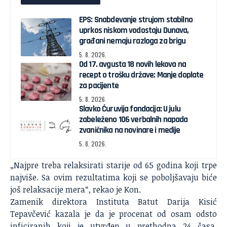
EPS: Snabdevanje strujom stabilno
uprkos niskom vodostaju Dunava,
građani nemaju razloga za brigu
5. 8. 2026.
Od 17. avgusta 18 novih lekova na
recept o trošku države: Manje doplate
za pacijente
5. 8. 2026.
Slavko Ćuruvija fondacija: U julu
zabeleženo 106 verbalnih napada
zvaničnika na novinare i medije
5. 8. 2026.
„Najpre treba relaksirati starije od 65 godina koji trpe
najviše. Sa ovim rezultatima koji se poboljšavaju biće
još relaksacije mera“, rekao je Kon.
Zamenik direktora Instituta Batut Darija Kisić
Tepavčević kazala je da je procenat od osam odsto
inficiranih koji je utvrđen u prethodna 24 časa,