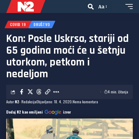
Aa
COVID 19
DRUŠTVO
Kon: Posle Uskrsa, stariji od
65 godina moći će u šetnju
utorkom, petkom i
nedeljom
4 min. čitanja
Autor:
N2
- Redakcija
Objavljeno: 18. 4. 2020.
Nema komentara
Dodaj N2 kao omiljeni
izvor