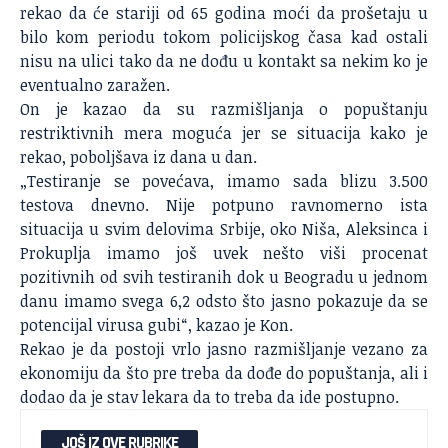
rekao da će stariji od 65 godina moći da prošetaju u
bilo kom periodu tokom policijskog časa kad ostali
nisu na ulici tako da ne dođu u kontakt sa nekim ko je
eventualno zaražen.
On je kazao da su razmišljanja o popuštanju
restriktivnih mera moguća jer se situacija kako je
rekao, poboljšava iz dana u dan.
„Testiranje se povećava, imamo sada blizu 3.500
testova dnevno. Nije potpuno ravnomerno ista
situacija u svim delovima Srbije, oko Niša, Aleksinca i
Prokuplja imamo još uvek nešto viši procenat
pozitivnih od svih testiranih dok u Beogradu u jednom
danu imamo svega 6,2 odsto što jasno pokazuje da se
potencijal virusa gubi“, kazao je Kon.
Rekao je da postoji vrlo jasno razmišljanje vezano za
ekonomiju da što pre treba da dođe do popuštanja, ali i
dodao da je stav lekara da to treba da ide postupno.
JOŠ IZ OVE RUBRIKE