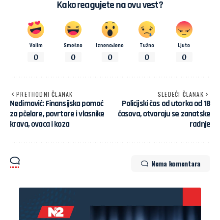
Kako reagujete na ovu vest?
Volim
Smešno
Iznenađeno
Tužno
Ljuto
0
0
0
0
0
PRETHODNI ČLANAK
SLEDEĆI ČLANAK
Nedimović: Finansijska pomoć
Policijski čas od utorka od 18
za pčelare, povrtare i vlasnike
časova, otvaraju se zanatske
krava, ovaca i koza
radnje
Nema komentara