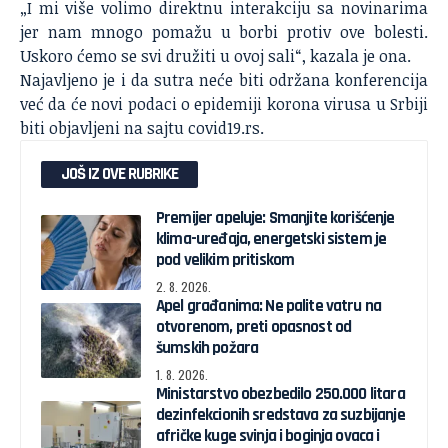
„I mi više volimo direktnu interakciju sa novinarima
jer nam mnogo pomažu u borbi protiv ove bolesti.
Uskoro ćemo se svi družiti u ovoj sali“, kazala je ona.
Najavljeno je i da sutra neće biti održana konferencija
već da će novi podaci o epidemiji korona virusa u Srbiji
biti objavljeni na sajtu covid19.rs.
JOŠ IZ OVE RUBRIKE
Premijer apeluje: Smanjite korišćenje
klima-uređaja, energetski sistem je
pod velikim pritiskom
2. 8. 2026.
Apel građanima: Ne palite vatru na
otvorenom, preti opasnost od
šumskih požara
1. 8. 2026.
Ministarstvo obezbedilo 250.000 litara
dezinfekcionih sredstava za suzbijanje
afričke kuge svinja i boginja ovaca i