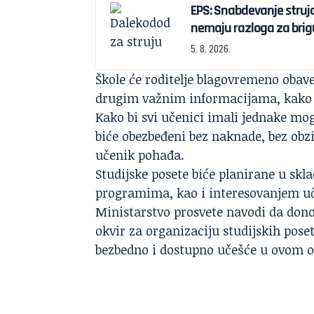
EPS: Snabdevanje struj
nemaju razloga za brig
5. 8. 2026.
Škole će roditelje blagovremeno obave
drugim važnim informacijama, kako b
Kako bi svi učenici imali jednake mog
biće obezbeđeni bez naknade, bez obz
učenik pohađa.
Studijske posete biće planirane u sk
programima, kao i interesovanjem uče
Ministarstvo prosvete navodi da don
okvir za organizaciju studijskih pos
bezbedno i dostupno učešće u ovom