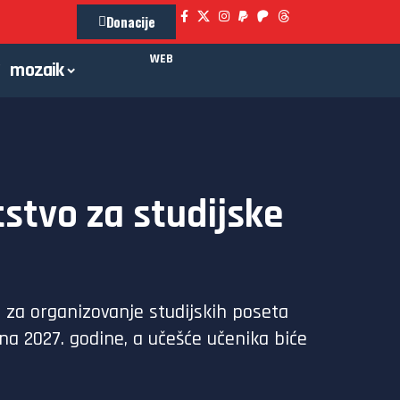
Donacije
WEB
mozaik
stvo za studijske
 za organizovanje studijskih poseta
una 2027. godine, a učešće učenika biće