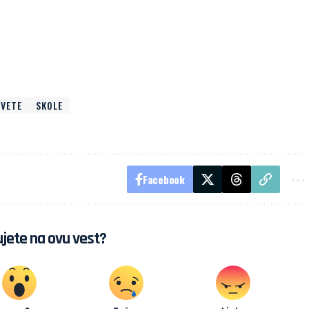
SVETE
SKOLE
Facebook
jete na ovu vest?