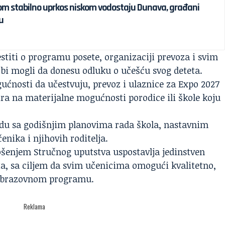
om stabilno uprkos niskom vodostaju Dunava, građani
u
stiti o programu posete, organizaciji prevoza i svim
i mogli da donesu odluku o učešću svog deteta.
ućnosti da učestvuju, prevoz i ulaznice za Expo 2027
ira na materijalne mogućnosti porodice ili škole koju
ladu sa godišnjim planovima rada škola, nastavnim
nika i njihovih roditelja.
ošenjem Stručnog uputstva uspostavlja jedinstven
eta, sa ciljem da svim učenicima omogući kvalitetno,
 obrazovnom programu.
Reklama