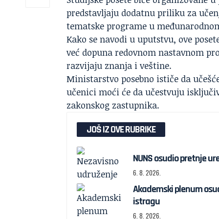
predstavljaju dodatnu priliku za učenj
tematske programe u međunarodnom
Kako se navodi u uputstvu, ove posete
već dopuna redovnom nastavnom proce
razvijaju znanja i veštine.
Ministarstvo posebno ističe da učešć
učenici moći će da učestvuju isključi
zakonskog zastupnika.
JOŠ IZ OVE RUBRIKE
NUNS osudio pretnje ured
6. 8. 2026.
Akademski plenum osudi
istragu
6. 8. 2026.