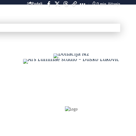
2 min. čitanja
Podeli