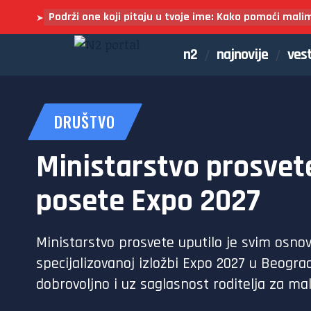
Podrži one koji pitaju u tvoje ime: Kako pomoći mali
➤
n2
najnovije
vest
DRUŠTVO
Ministarstvo prosvet
posete Expo 2027
Ministarstvo prosvete uputilo je svim osno
specijalizovanoj izložbi Expo 2027 u Beograd
dobrovoljno i uz saglasnost roditelja za ma