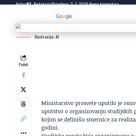
Autor:
N2
- Redakcija
Objavljeno: 2. 7. 2026.
Nema komentara
Dodaj N2 kao omiljeni
izvor
Ilustracija: AI
Podeli
Ministarstvo prosvete uputilo je osn
uputstvo o organizovanju studijskih p
kojim se definišu smernice za realiz
godini.
Studijske posete biće organizovane u 