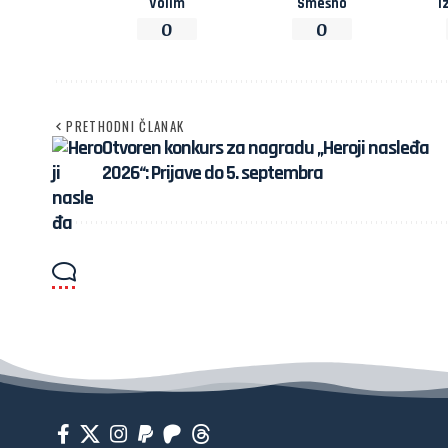
Volim
Smešno
I
0
0
PRETHODNI ČLANAK
Otvoren konkurs za nagradu „Heroji nasleđa
2026“: Prijave do 5. septembra