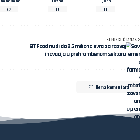
znenađeno
Tužno
Ljuto
0
0
0
SLEDEĆI ČLANAK
EIT Food nudi do 2,5 miliona evra za razvoj
inovacija u prehrambenom sektoru
Nema komentara