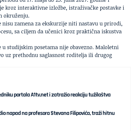
e kroz interaktivne izložbe, istraživačke postavke i
 okruženju.
 nisu zamena za ekskurzije niti nastavu u prirodi,
su, sa ciljem da učenici kroz praktična iskustva
e u studijskim posetama nije obavezno. Maloletni
vo uz prethodnu saglasnost roditelja ili drugog
niku portala A1tv.net i zatražio reakciju tužilaštva
o napad na profesora Stevana Filipovića, traži hitnu