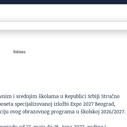
Reklama
ovnim i srednjim školama u Republici Srbiji Stručno
oseta specijalizovanoj izložbi
Expo 2027
Beograd,
aciju ovog obrazovnog programa u školskoj 2026/2027.
periodu od 17. maja do 25. juna 2027. godine i