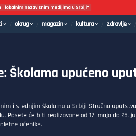
m i lokalnim nezavisnim medijima u Srbiji?
i
okrug
magazin
kultura
zdravlje
e: Školama upućeno uput
vnim i srednjim školama u Srbiji Stručno uputstvo
u. Posete će biti realizovane od 17. maja do 25. j
loletne učenike.