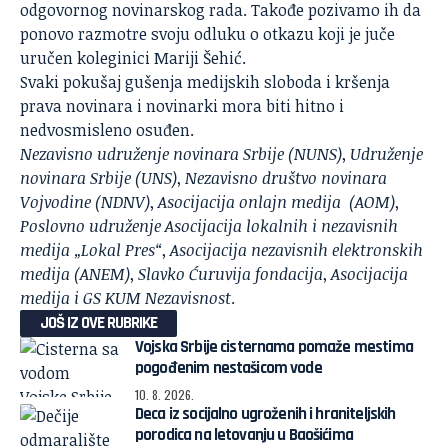
odgovornog novinarskog rada. Takođe pozivamo ih da
ponovo razmotre svoju odluku o otkazu koji je juče
uručen koleginici Mariji Šehić.
Svaki pokušaj gušenja medijskih sloboda i kršenja
prava novinara i novinarki mora biti hitno i
nedvosmisleno osuđen.
Nezavisno udruženje novinara Srbije (NUNS)
,
Udruženje
novinara Srbije (UNS)
,
Nezavisno društvo novinara
Vojvodine (NDNV)
,
Asocijacija onlajn medija (AOM)
,
Poslovno udruženje Asocijacija lokalnih i nezavisnih
medija „Lokal Pres“
,
Asocijacija nezavisnih elektronskih
medija (ANEM)
,
Slavko Ćuruvija fondacija
,
Asocijacija
medija i GS KUM Nezavisnost
.
JOŠ IZ OVE RUBRIKE
Vojska Srbije cisternama pomaže mestima
pogođenim nestašicom vode
10. 8. 2026.
Deca iz socijalno ugroženih i hraniteljskih
porodica na letovanju u Baošićima