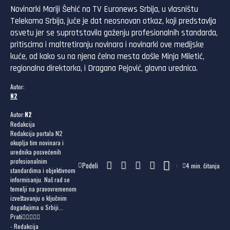
Novinarki Mariji Šehić na TV Euronews Srbija, u vlasništu
Telekoma Srbija, juče je dat neosnovan otkaz, koji predstavlja
osvetu jer se suprotstavila gaženju profesionalnih standarda,
pritiscima i maltretiranju novinara i novinarki ove medijske
kuće, od kako su na njena čelna mesta došle Minja Miletić,
regionalna direktorka, i Dragana Pejović, glavna urednica.
Autor:
N2
Autor:
N2
Redakcija
Redakcija portala N2
okuplja tim novinara i
urednika posvećenih
profesionalnim
Podeli
4 min. čitanja
standardima i objektivnom
informisanju. Naš rad se
temelji na pravovremenom
izveštavanju o ključnim
događajima u Srbiji...
Prati
- Redakcija