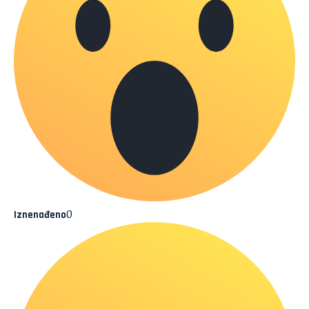
0
Iznenađeno