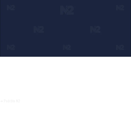
Ako verujete u ono što radimo
Svakodnevno objavljujemo informacije od javnog značaja i
trudimo se da radimo profesionalno, odgovorno i nezavisno.
Pomozite da tako i ostane.
➜ Podržite N2