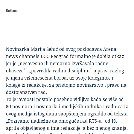
Reklama
Novinarka Marija Šehić od svog poslodavca Arena
news channels DOO Beograd formalno je dobila
otkaz
jer je „nesavesno ili nemarno izvršavala radne
obaveze” i „povredila radnu disciplinu”, a pravi razlog
je njena višemesečna borba, uz svoje koleginice i
kolege iz redakcije, za pristojno novinarstvo i pravo na
dostojanstven rad.
To je javnosti postalo posebno vidljivo kada se više od
80 novinara i novinarki i medijskih radnika i radnica iz
ovog medija istog dana saopštenjem ogradilo od teksta
„Pozivamo nadležne da omoguće rad RTS-a“ od 18.
aprila objavljenog u ime redakcije, a bez njenog znanja.