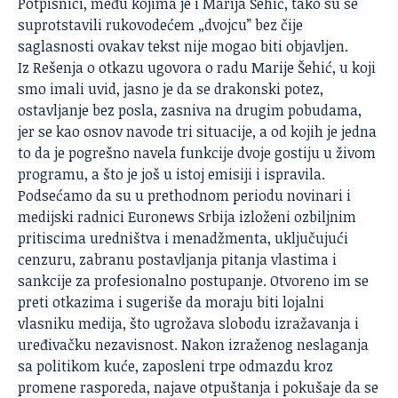
Potpisnici, među kojima je i Marija Šehić, tako su se
suprotstavili rukovodećem „dvojcu” bez čije
saglasnosti ovakav tekst nije mogao biti objavljen.
Iz Rešenja o otkazu ugovora o radu Marije Šehić, u koji
smo imali uvid, jasno je da se drakonski potez,
ostavljanje bez posla, zasniva na drugim pobudama,
jer se kao osnov navode tri situacije, a od kojih je jedna
to da je pogrešno navela funkcije dvoje gostiju u živom
programu, a što je još u istoj emisiji i ispravila.
Podsećamo da su u prethodnom periodu novinari i
medijski radnici Euronews Srbija izloženi ozbiljnim
pritiscima uredništva i menadžmenta, uključujući
cenzuru, zabranu postavljanja pitanja vlastima i
sankcije za profesionalno postupanje. Otvoreno im se
preti otkazima i sugeriše da moraju biti lojalni
vlasniku medija, što ugrožava slobodu izražavanja i
uređivačku nezavisnost. Nakon izraženog neslaganja
sa politikom kuće, zaposleni trpe odmazdu kroz
promene rasporeda, najave otpuštanja i pokušaje da se