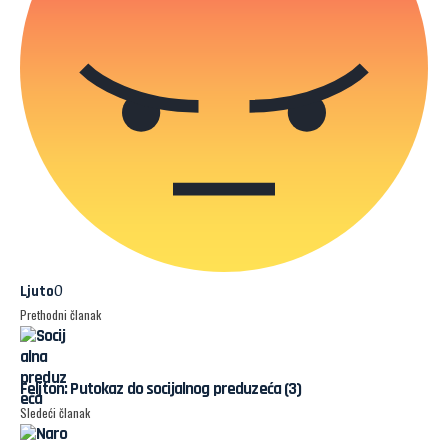
0
Ljuto
Prethodni članak
Feljton: Putokaz do socijalnog preduzeća (3)
Sledeći članak