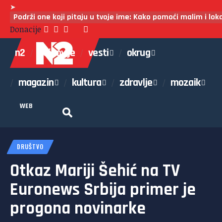
➤
Podrži one koji pitaju u tvoje ime: Kako pomoći malim i lo
Donacije
n2
najnovije
vesti
okrug
magazin
kultura
zdravlje
mozaik
WEB
DRUŠTVO
Otkaz Mariji Šehić na TV
Euronews Srbija primer je
progona novinarke