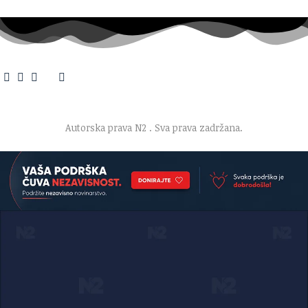
O nama
·
Impresum
·
Marketing
·
Donacije
·
Kontakt
·
Uslovi korišćenja
·
Politika privatnosti
Autorska prava N2
. Sva prava zadržana.