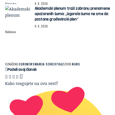
9. 8. 2026.
Akademski plenum traži zabranu prenamene
opožarenih šuma: „Izgorela šuma ne sme da
postane građevinski plen“
8. 8. 2026.
Reklama
OZNAČENO:
EURONEWS
MARIJA SEHIC
OTKAZ
IZVOR:
NUNS
Podeli ovaj članak
Kako reagujete na ovu vest?