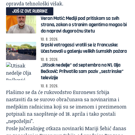
opravda tehnološki višak.
JOŠ IZ OVE RUBRIKE
Veran Matić: Mediji pod pritiskom sa svih
strana, zakon o stranim agentima mogao bi
da napravi dugoročnu štetu
10. 8. 2026.
Srpski vatrogasci vratili se iz Francuske:
Učestvovali u gašenju velikih šumskih požara
10. 8. 2026.
„Utisak nedelje“ od septembra na N1, Olja
Bećković: Prihvatila sam poziv „sestrinske“
televizije
10. 8. 2026.
Plašimo se da će rukovodstvo Euronews Srbija
nastaviti da se surovo obračunava sa novinarima i
medjskim radnicima koji su se imenom i prezimenom
potpisali na saopštenje od 18. aprila i tako postali
„nepoželjni”.
Posle jučerašnjeg otkaza novinarki Mariji Šehić danas