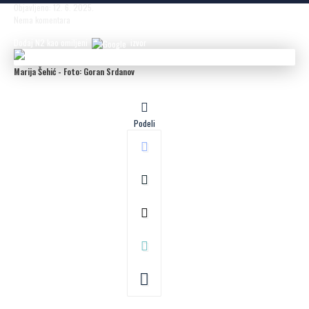
Objavljeno: 12. 6. 2025.
Nema komentara
Dodaj N2 kao omiljeni
izvor
Marija Šehić - Foto: Goran Srdanov
Podeli