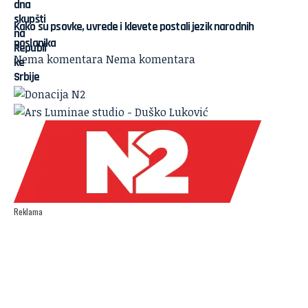
Kako su psovke, uvrede i klevete postali jezik narodnih
poslanika
Nema komentara
Nema komentara
Reklama