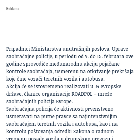
Reklama
Pripadnici Ministarstva unutrašnjih poslova, Uprave
saobraćajne policije, u periodu od 9. do 15. februara ove
godine sprovodiće međunarodnu akciju pojačane
kontrole saobraćaja, usmerenu na otkrivanje prekršaja
koje čine vozači teretnih vozila i autobusa.
Akcija će se istovremeno realizovati u 34 evropske
države, članice organizacije ROADPOL – mreže
saobraćajnih policija Evrope.
Saobraćajna policija
će aktivnosti prvenstveno
usmeravati na putne pravce sa najintenzivnijim
saobraćajem teretnih vozila i autobusa, kao i na
kontrolu poštovanja odredbi Zakona o radnom
vremenu posade vozila u drumskom prevozu i