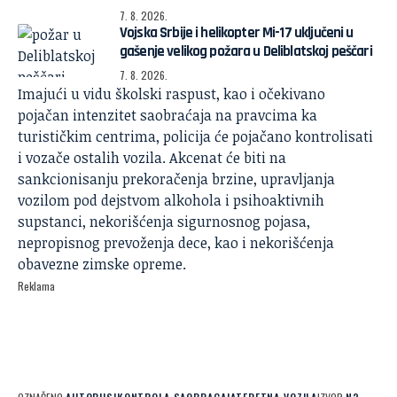
7. 8. 2026.
Vojska Srbije i helikopter Mi-17 uključeni u
gašenje velikog požara u Deliblatskoj peščari
7. 8. 2026.
Imajući u vidu školski raspust, kao i očekivano
pojačan intenzitet saobraćaja na pravcima ka
turističkim centrima, policija će pojačano kontrolisati
i vozače ostalih vozila. Akcenat će biti na
sankcionisanju prekoračenja brzine, upravljanja
vozilom pod dejstvom alkohola i psihoaktivnih
supstanci, nekorišćenja sigurnosnog pojasa,
nepropisnog prevoženja dece, kao i nekorišćenja
obavezne zimske opreme.
Reklama