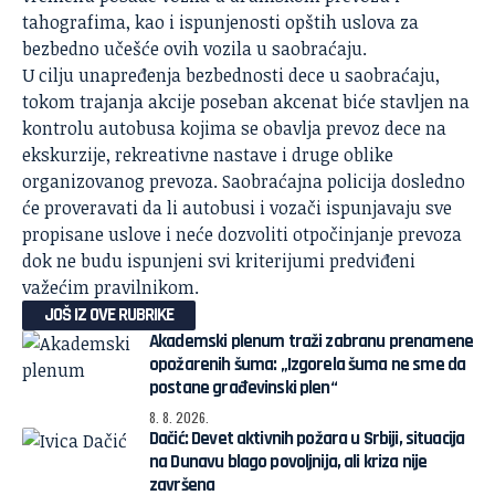
tahografima, kao i ispunjenosti opštih uslova za
bezbedno učešće ovih vozila u saobraćaju.
U cilju unapređenja bezbednosti dece u saobraćaju,
tokom trajanja akcije poseban akcenat biće stavljen na
kontrolu autobusa kojima se obavlja prevoz dece na
ekskurzije, rekreativne nastave i druge oblike
organizovanog prevoza. Saobraćajna policija dosledno
će proveravati da li autobusi i vozači ispunjavaju sve
propisane uslove i neće dozvoliti otpočinjanje prevoza
dok ne budu ispunjeni svi kriterijumi predviđeni
važećim pravilnikom.
JOŠ IZ OVE RUBRIKE
Akademski plenum traži zabranu prenamene
opožarenih šuma: „Izgorela šuma ne sme da
postane građevinski plen“
8. 8. 2026.
Dačić: Devet aktivnih požara u Srbiji, situacija
na Dunavu blago povoljnija, ali kriza nije
završena