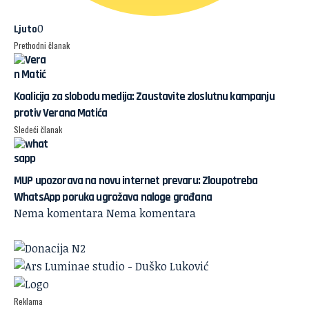
0
Ljuto
Prethodni članak
Koalicija za slobodu medija: Zaustavite zloslutnu kampanju
protiv Verana Matića
Sledeći članak
MUP upozorava na novu internet prevaru: Zloupotreba
WhatsApp poruka ugrožava naloge građana
Nema komentara
Nema komentara
Reklama