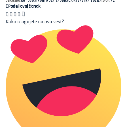
OZNAČENO:
AUTOBUSI
KONTROLA SAOBRACAJA
TERETNA VOZILA
IZVOR:
N2
Podeli ovaj članak
Kako reagujete na ovu vest?