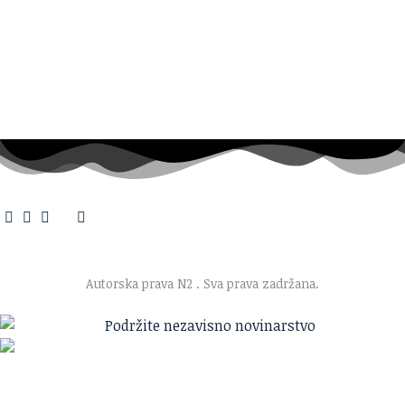
O nama
·
Impresum
·
Marketing
·
Donacije
·
Kontakt
·
Uslovi korišćenja
·
Politika privatnosti
Autorska prava N2
. Sva prava zadržana.
Ako verujete u ono što radimo