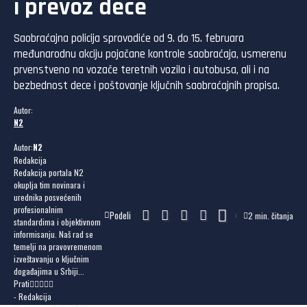
i prevoz dece
Saobraćajna policija sprovodiće od 9. do 15. februara
međunarodnu akciju pojačane kontrole saobraćaja, usmerenu
prvenstveno na vozače teretnih vozila i autobusa, ali i na
bezbednost dece i poštovanje ključnih saobraćajnih propisa.
Autor:
N2
Autor:
N2
Redakcija
Redakcija portala N2
okuplja tim novinara i
urednika posvećenih
profesionalnim
Podeli
2 min. čitanja
standardima i objektivnom
informisanju. Naš rad se
temelji na pravovremenom
izveštavanju o ključnim
događajima u Srbiji...
Prati
- Redakcija