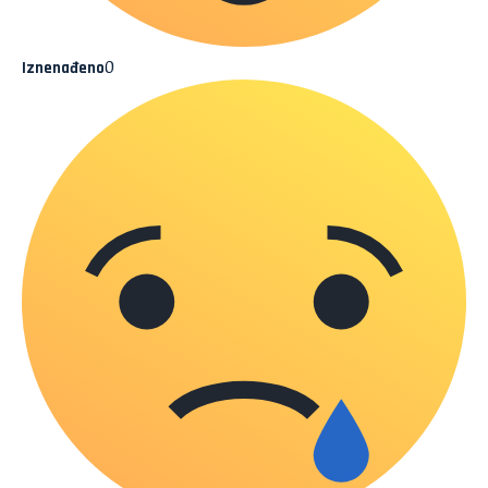
0
Iznenađeno