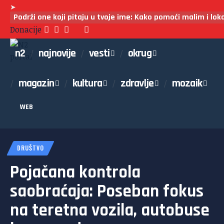
➤
Podrži one koji pitaju u tvoje ime: Kako pomoći malim i lo
Donacije
n2
najnovije
vesti
okrug
magazin
kultura
zdravlje
mozaik
WEB
DRUŠTVO
Pojačana kontrola
saobraćaja: Poseban fokus
na teretna vozila, autobuse