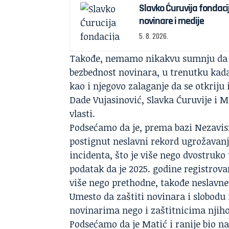
Slavko Ćuruvija fondaci
novinare i medije
5. 8. 2026.
Takođe, nemamo nikakvu sumnju da j
bezbednost novinara, u trenutku kada 
kao i njegovo zalaganje da se otkriju
Dade Vujasinović, Slavka Ćuruvije i M
vlasti.
Podsećamo da je, prema bazi Nezavisn
postignut neslavni rekord ugrožavanj
incidenta, što je više nego dvostruko
podatak da je 2025. godine registrova
više nego prethodne, takođe neslavne
Umesto da zaštiti novinara i slobodu i
novinarima nego i zaštitnicima njiho
Podsećamo da je Matić i ranije bio na 