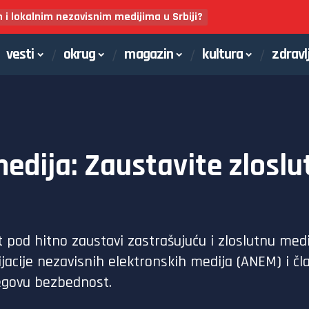
m i lokalnim nezavisnim medijima u Srbiji?
vesti
okrug
magazin
kultura
zdravl
medija: Zaustavite zlosl
t pod hitno zaustavi zastrašujuću i zloslutnu med
jacije nezavisnih elektronskih medija (ANEM) i č
jegovu bezbednost.