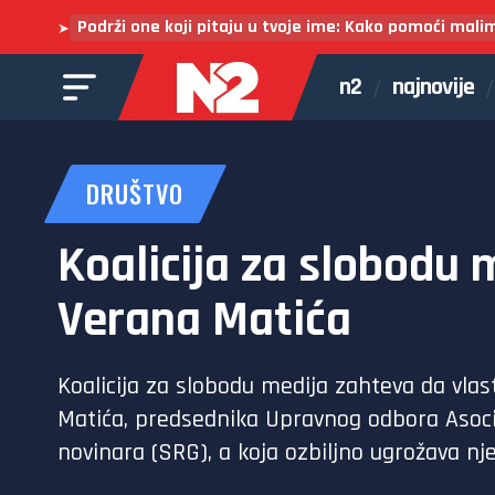
Podrži one koji pitaju u tvoje ime: Kako pomoći mali
➤
n2
najnovije
DRUŠTVO
Koalicija za slobodu 
Verana Matića
Koalicija za slobodu medija zahteva da vlas
Matića, predsednika Upravnog odbora Asoci
novinara (SRG), a koja ozbiljno ugrožava n