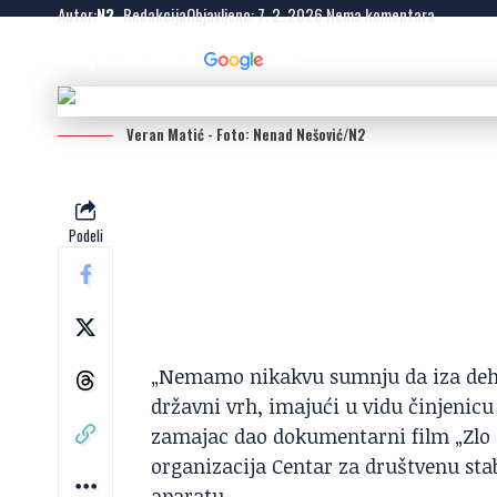
Autor:
N2
- Redakcija
Objavljeno: 7. 2. 2026.
Nema komentara
Dodaj N2 kao omiljeni
izvor
Veran Matić - Foto: Nenad Nešović/N2
Podeli
„Nemamo nikakvu sumnju da iza deh
državni vrh, imajući u vidu činjenicu 
zamajac dao dokumentarni film „Zlo 
organizacija
Centar za društvenu sta
aparatu.