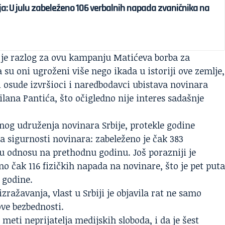
ja: U julu zabeleženo 106 verbalnih napada zvaničnika na
e razlog za ovu kampanju Matićeva borba za
su oni ugroženi više nego ikada u istoriji ove zemlje,
 i osude izvršioci i naredbodavci ubistava novinara
ilana Pantića, što očigledno nije interes sadašnje
og udruženja novinara Srbije, protekle godine
a sigurnosti novinara: zabeleženo je čak 383
 u odnosu na prethodnu godinu. Još porazniji je
no čak 116 fizičkih napada na novinare, što je pet put
 godine.
zražavanja, vlast u Srbiji je objavila rat ne samo
ve bezbednosti.
meti neprijatelja medijskih sloboda, i da je šest