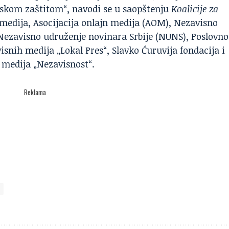
jskom zaštitom“, navodi se u saopštenju
Koalicije za
 medija, Asocijacija onlajn medija (AOM), Nezavisno
Nezavisno udruženje novinara Srbije (NUNS), Poslovno
isnih medija „Lokal Pres“, Slavko Ćuruvija fondacija i
i medija „Nezavisnost“.
Reklama