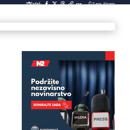
3 min. čitanja
Podeli