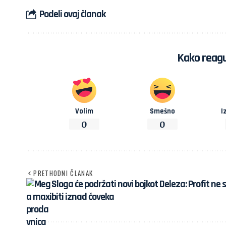
Podeli ovaj članak
Kako reagu
Volim
Smešno
I
0
0
PRETHODNI ČLANAK
Sloga će podržati novi bojkot Deleza: Profit ne
biti iznad čoveka