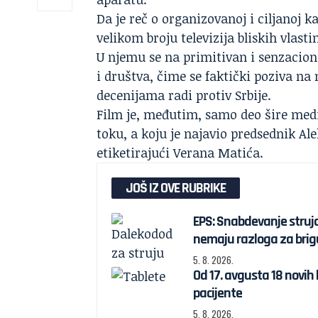
Da je reč o organizovanoj i ciljanoj 
velikom broju televizija bliskih vlasti
U njemu se na primitivan i senzacion
i društva, čime se faktički poziva na
decenijama radi protiv Srbije.
Film
je, međutim, samo deo šire medi
toku, a koju je najavio predsednik Al
etiketirajući Verana Matića.
JOŠ IZ OVE RUBRIKE
EPS: Snabdevanje struj
nemaju razloga za brig
5. 8. 2026.
Od 17. avgusta 18 novih
pacijente
5. 8. 2026.