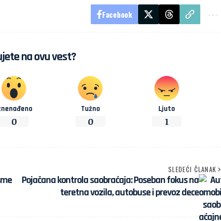
Facebook
jete na ovu vest?
znenađeno
Tužno
Ljuto
0
0
1
SLEDEĆI ČLANAK
 sme
Pojačana kontrola saobraćaja: Poseban fokus na
teretna vozila, autobuse i prevoz dece