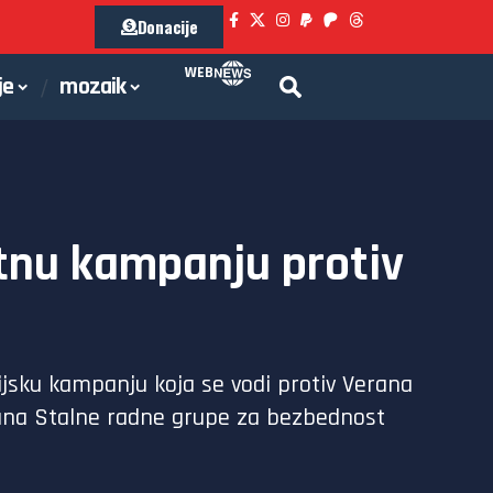
Donacije
WEB
je
mozaik
utnu kampanju protiv
ijsku kampanju koja se vodi protiv Verana
lana Stalne radne grupe za bezbednost