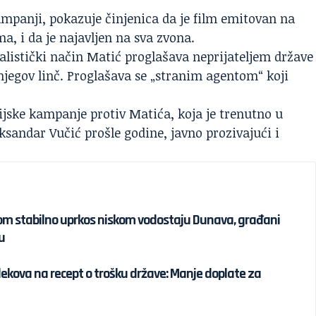
kampanji, pokazuje činjenica da je film emitovan na
ma, i da je najavljen na sva zvona.
alistički način Matić proglašava neprijateljem države
 njegov linč. Proglašava se „stranim agentom“ koji
jske kampanje protiv Matića, koja je trenutno u
eksandar Vučić prošle godine, javno prozivajući i
om stabilno uprkos niskom vodostaju Dunava, građani
u
 lekova na recept o trošku države: Manje doplate za