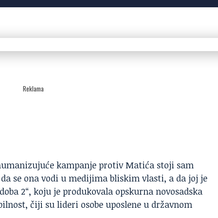
Reklama
umanizujuće kampanje protiv Matića stoji sam
da se ona vodi u medijima bliskim vlasti, a da joj je
doba 2“, koju je produkovala opskurna novosadska
bilnost
, čiji su lideri osobe uposlene u državnom