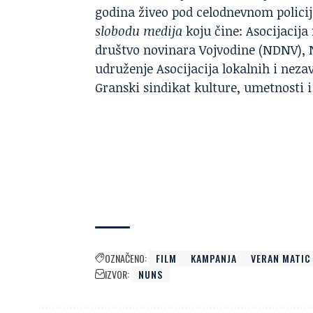
godina živeo pod celodnevnom polici
slobodu medija
koju čine: Asocijacija
društvo novinara Vojvodine (NDNV), 
udruženje Asocijacija lokalnih i nezav
Granski sindikat kulture, umetnosti 
OZNAČENO:
FILM
KAMPANJA
VERAN MATIC
IZVOR:
NUNS