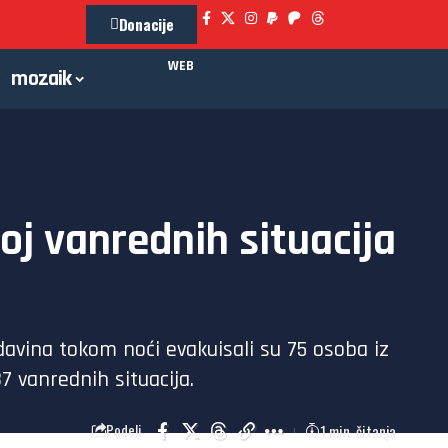
Donacije
WEB
mozaik
roj vanrednih situacija
davina tokom noći evakuisali su 75 osoba iz
7 vanrednih situacija.
1 min. čitanja
Podeli