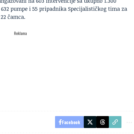
 angažovani na 603 intervencije sa ukupno 1.300
i 632 pumpe i 55 pripadnika Specijalističkog tima za
i 22 čamca.
Reklama
Facebook