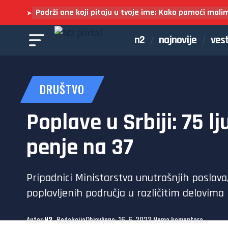
Podrži one koji pitaju u tvoje ime: Kako pomoći mali
➤
n2
najnovije
vest
DRUŠTVO
Poplave u Srbiji: 75 l
penje na 37
Pripadnici Ministarstva unutrašnjih poslova
poplavljenih područja u različitim delovima
Autor:
N2
- Redakcija
Objavljeno: 16. 6. 2023.
Nema komentara