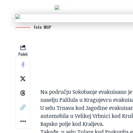
Dodaj N2 kao omiljeni
izvor
Foto: MUP
Podeli
Na području Sokobanje evakuisano je 
naselju Palilula u Kragujevcu evakuis
U selu Trnava kod Jagodine evakuisan
automobila u Velikoj Vrbnici kod Kruš
Bapsko polje kod Kraljeva.
Takođe, u selu Tulare kod Prokuplja e