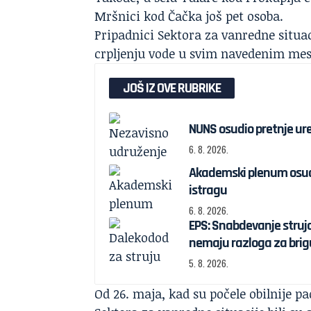
Mršnici kod Čačka još pet osoba.
Pripadnici Sektora za vanredne situa
crpljenju vode u svim navedenim me
JOŠ IZ OVE RUBRIKE
NUNS osudio pretnje ured
6. 8. 2026.
Akademski plenum osudi
istragu
6. 8. 2026.
EPS: Snabdevanje struj
nemaju razloga za brig
5. 8. 2026.
Od 26. maja, kad su počele obilnije pa