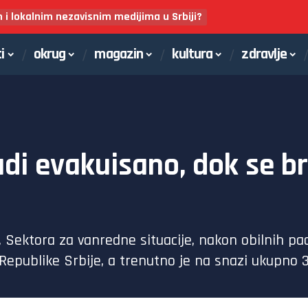
m i lokalnim nezavisnim medijima u Srbiji?
i
okrug
magazin
kultura
zdravlje
judi evakuisano, dok se b
, Sektora za vanredne situacije, nakon obilnih pa
 Republike Srbije, a trenutno je na snazi ukupno 3