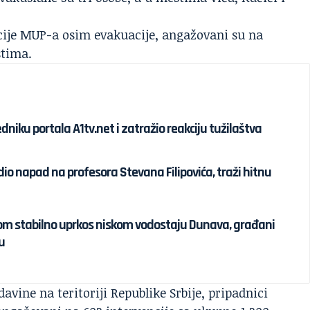
cije MUP-a osim evakuacije, angažovani su na
stima.
niku portala A1tv.net i zatražio reakciju tužilaštva
o napad na profesora Stevana Filipovića, traži hitnu
om stabilno uprkos niskom vodostaju Dunava, građani
u
davine na teritoriji Republike Srbije, pripadnici