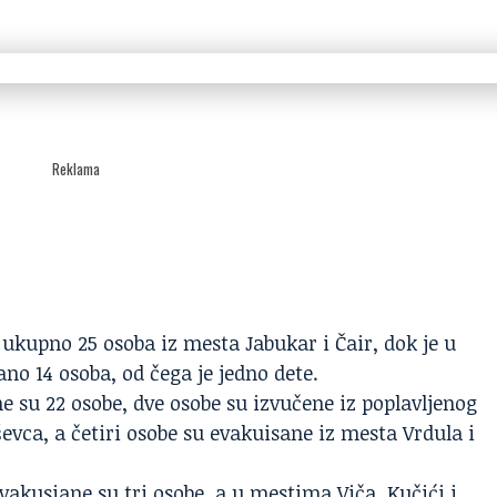
Reklama
ukupno 25 osoba iz mesta Jabukar i Čair, dok je u
ano 14 osoba, od čega je jedno dete.
e su 22 osobe, dve osobe su izvučene iz poplavljenog
evca, a četiri osobe su evakuisane iz mesta Vrdula i
vakusiane su tri osobe, a u mestima Viča, Kučići i