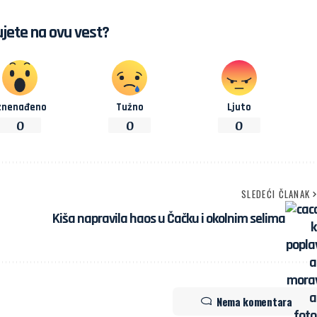
jete na ovu vest?
znenađeno
Tužno
Ljuto
0
0
0
SLEDEĆI ČLANAK
Kiša napravila haos u Čačku i okolnim selima
Nema komentara