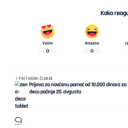
Kako reagu
Volim
Smešno
I
0
0
PRETHODNI ČLANAK
Prijava za novčanu pomoć od 10.000 dinara za
decu počinje 20. avgusta