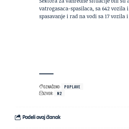
Sektora za vanredne situacije bili su
vatrogasaca-spasilaca, sa 642 vozila 
spasavanje i rad na vodi sa 17 vozila 
OZNAČENO:
POPLAVE
IZVOR:
N2
Podeli ovaj članak