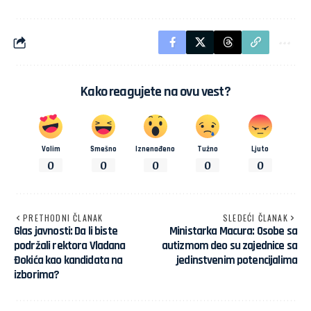
Kako reagujete na ovu vest?
Volim
Smešno
Iznenađeno
Tužno
Ljuto
0
0
0
0
0
PRETHODNI ČLANAK
SLEDEĆI ČLANAK
Glas javnosti: Da li biste
Ministarka Macura: Osobe sa
podržali rektora Vladana
autizmom deo su zajednice sa
Đokića kao kandidata na
jedinstvenim potencijalima
izborima?