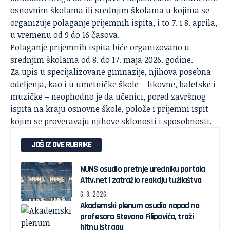
osnovnim školama ili srednjim školama u kojima se
organizuje polaganje prijemnih ispita, i to 7. i 8. aprila,
u vremenu od 9 do 16 časova.
Polaganje prijemnih ispita biće organizovano u
srednjim školama od 8. do 17. maja 2026. godine.
Za upis u specijalizovane gimnazije, njihova posebna
odeljenja, kao i u umetničke škole – likovne, baletske i
muzičke – neophodno je da učenici, pored završnog
ispita na kraju osnovne škole, polože i prijemni ispit
kojim se proveravaju njihove sklonosti i sposobnosti.
JOŠ IZ OVE RUBRIKE
NUNS osudio pretnje uredniku portala
A1tv.net i zatražio reakciju tužilaštva
6. 8. 2026.
Akademski plenum osudio napad na
profesora Stevana Filipovića, traži
hitnu istragu