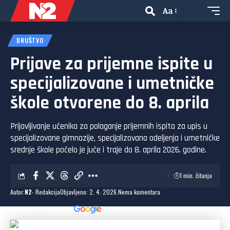
Aa
DRUŠTVO
Prijave za prijemne ispite u
specijalizovane i umetničke
škole otvorene do 8. aprila
Prijavljivanje učenika za polaganje prijemnih ispita za upis u
specijalizovane gimnazije, specijalizovana odeljenja i umetničke
srednje škole počelo je juče i traje do 8. aprila 2026. godine.
1 min. čitanja
Autor:
N2
- Redakcija
Objavljeno: 2. 4. 2026.
Nema komentara
Dodaj N2 kao omiljeni
izvor