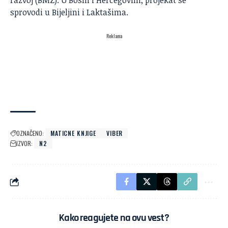
razvoj (BMZ). U Bosni i Hercegovini, projekat se
sprovodi u Bijeljini i Laktašima.
Reklama
OZNAČENO:
MATICNE KNJIGE
VIBER
IZVOR:
N2
Kako reagujete na ovu vest?