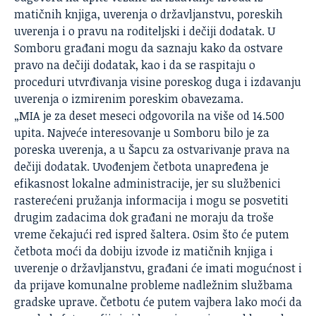
matičnih knjiga, uverenja o državljanstvu, poreskih
uverenja i o pravu na roditeljski i dečiji dodatak. U
Somboru građani mogu da saznaju kako da ostvare
pravo na dečiji dodatak, kao i da se raspitaju o
proceduri utvrđivanja visine poreskog duga i izdavanju
uverenja o izmirenim poreskim obavezama.
„MIA je za deset meseci odgovorila na više od 14.500
upita. Najveće interesovanje u Somboru bilo je za
poreska uverenja, a u Šapcu za ostvarivanje prava na
dečiji dodatak. Uvođenjem četbota unapređena je
efikasnost lokalne administracije, jer su službenici
rasterećeni pružanja informacija i mogu se posvetiti
drugim zadacima dok građani ne moraju da troše
vreme čekajući red ispred šaltera. Osim što će putem
četbota moći da dobiju izvode iz matičnih knjiga i
uverenje o državljanstvu, građani će imati mogućnost i
da prijave komunalne probleme nadležnim službama
gradske uprave. Četbotu će putem vajbera lako moći da