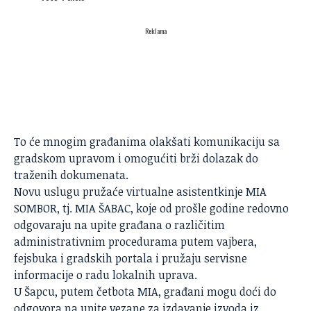
Reklama
To će mnogim građanima olakšati komunikaciju sa
gradskom upravom i omogućiti brži dolazak do
traženih dokumenata.
Novu uslugu pružaće virtualne asistentkinje
MIA
SOMBOR
, tj.
MIA ŠABAC
, koje od prošle godine redovno
odgovaraju na upite građana o različitim
administrativnim procedurama putem vajbera,
fejsbuka i gradskih portala i pružaju servisne
informacije o radu lokalnih uprava.
U Šapcu, putem četbota MIA, građani mogu doći do
odgovora na upite vezane za izdavanje izvoda iz