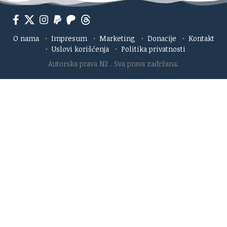
O nama
·
Impresum
·
Marketing
·
Donacije
·
Kontakt
·
Uslovi korišćenja
·
Politika privatnosti
Autorska prava N2
. Sva prava zadržana.