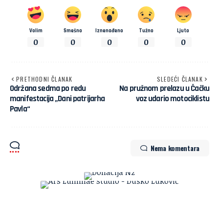
Volim
Smešno
Iznenađeno
Tužno
Ljuto
0
0
0
0
0
PRETHODNI ČLANAK
SLEDEĆI ČLANAK
Održana sedma po redu
Na pružnom prelazu u Čačku
manifestacija „Dani patrijarha
voz udario motociklistu
Pavla“
Nema komentara