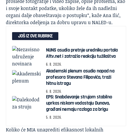
proslede fotografije i video zapise, opise problema, kao
i svoje kontakt podatke, ukoliko žele da ih nadležni
organi dalje obaveštavaju o postupku“, kaže Ana Ilić,
direktorka odeljenja za dobru upravu u NALED-u.
JOŠ IZ OVE RUBRIKE
NUNS osudio pretnje uredniku portala
A1tv.net i zatražio reakciju tužilaštva
6. 8. 2026.
Akademski plenum osudio napad na
profesora Stevana Filipovića, traži
hitnu istragu
6. 8. 2026.
EPS: Snabdevanje strujom stabilno
uprkos niskom vodostaju Dunava,
građani nemaju razloga za brigu
5. 8. 2026.
Koliko će MIA unaprediti efikasnost lokalnih