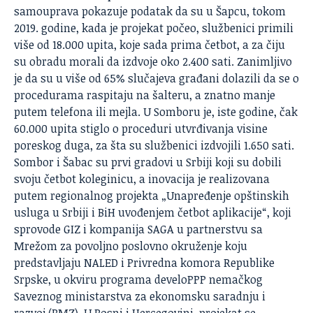
samouprava pokazuje podatak da su u Šapcu, tokom
2019. godine, kada je projekat počeo, službenici primili
više od 18.000 upita, koje sada prima četbot, a za čiju
su obradu morali da izdvoje oko 2.400 sati. Zanimljivo
je da su u više od 65% slučajeva građani dolazili da se o
procedurama raspitaju na šalteru, a znatno manje
putem telefona ili mejla. U Somboru je, iste godine, čak
60.000 upita stiglo o proceduri utvrđivanja visine
poreskog duga, za šta su službenici izdvojili 1.650 sati.
Sombor i Šabac su prvi gradovi u Srbiji koji su dobili
svoju četbot koleginicu, a inovacija je realizovana
putem regionalnog projekta „Unapređenje opštinskih
usluga u Srbiji i BiH uvođenjem četbot aplikacije“, koji
sprovode GIZ i kompanija SAGA u partnerstvu sa
Mrežom za povoljno poslovno okruženje koju
predstavljaju NALED i Privredna komora Republike
Srpske, u okviru programa develoPPP nemačkog
Saveznog ministarstva za ekonomsku saradnju i