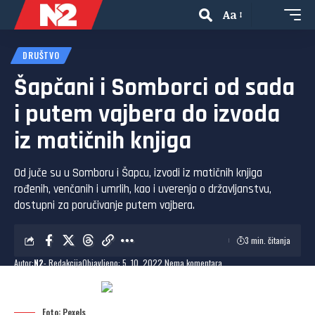
Aa
DRUŠTVO
Šapčani i Somborci od sada
i putem vajbera do izvoda
iz matičnih knjiga
Od juče su u Somboru i Šapcu, izvodi iz matičnih knjiga
rođenih, venčanih i umrlih, kao i uverenja o državljanstvu,
dostupni za poručivanje putem vajbera.
3 min. čitanja
Autor:
N2
- Redakcija
Objavljeno: 5. 10. 2022.
Nema komentara
Dodaj N2 kao omiljeni
izvor
Foto: Pexels