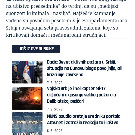
na ubistvo predsednika“ do tvrdnji da su „medijski
sponzori kriminala i nasilja“. Najžešće kampanje
vođene su povodom posete misije evroparlamentaraca
Srbiji i usvajanja seta pravosudnih zakona, koje su
kritikovali domaći i međunarodni stručnjaci.
JOŠ IZ OVE RUBRIKE
Dačić: Devet aktivnih požara u Srbiji,
situacija na Dunavu blago povoljnija, ali
kriza nije završena
7. 8. 2026.
Vojska Srbije i helikopter Mi-17
uključeni u gašenje velikog požara u
Deliblatskoj peščari
7. 8. 2026.
NUNS osudio pretnje uredniku portala
A1tv.net i zatražio reakciju tužilaštva
6. 8. 2026.