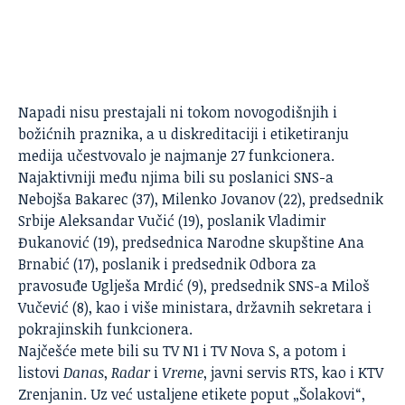
Napadi
nisu prestajali ni tokom novogodišnjih i
božićnih praznika, a u diskreditaciji i etiketiranju
medija učestvovalo je najmanje 27 funkcionera.
Najaktivniji među njima bili su poslanici SNS-a
Nebojša Bakarec (37), Milenko Jovanov (22), predsednik
Srbije Aleksandar Vučić (19), poslanik Vladimir
Đukanović (19), predsednica Narodne skupštine Ana
Brnabić (17), poslanik i predsednik Odbora za
pravosuđe Uglješa Mrdić (9), predsednik SNS-a Miloš
Vučević (8), kao i više ministara, državnih sekretara i
pokrajinskih funkcionera.
Najčešće mete bili su TV N1 i TV Nova S, a potom i
listovi
Danas
,
Radar
i
Vreme
, javni servis RTS, kao i KTV
Zrenjanin. Uz već ustaljene etikete poput „Šolakovi“,