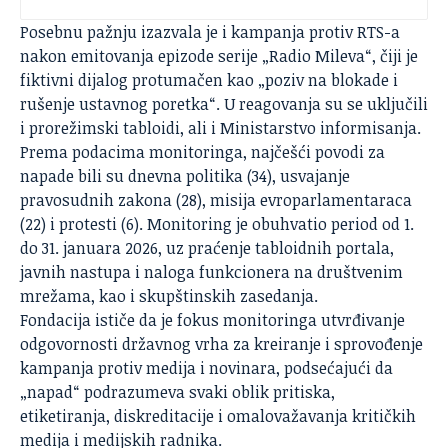
Posebnu pažnju izazvala je i kampanja protiv RTS-a
nakon emitovanja epizode serije „Radio Mileva“, čiji je
fiktivni dijalog protumačen kao „poziv na blokade i
rušenje ustavnog poretka“. U reagovanja su se uključili
i prorežimski tabloidi, ali i Ministarstvo informisanja.
Prema podacima monitoringa, najčešći povodi za
napade bili su dnevna politika (34), usvajanje
pravosudnih zakona (28), misija evroparlamentaraca
(22) i protesti (6). Monitoring je obuhvatio period od 1.
do 31. januara 2026, uz praćenje tabloidnih portala,
javnih nastupa i naloga funkcionera na društvenim
mrežama, kao i skupštinskih zasedanja.
Fondacija
ističe da je fokus monitoringa utvrđivanje
odgovornosti državnog vrha za kreiranje i sprovođenje
kampanja protiv medija i novinara, podsećajući da
„napad“ podrazumeva svaki oblik pritiska,
etiketiranja, diskreditacije i omalovažavanja kritičkih
medija i medijskih radnika.