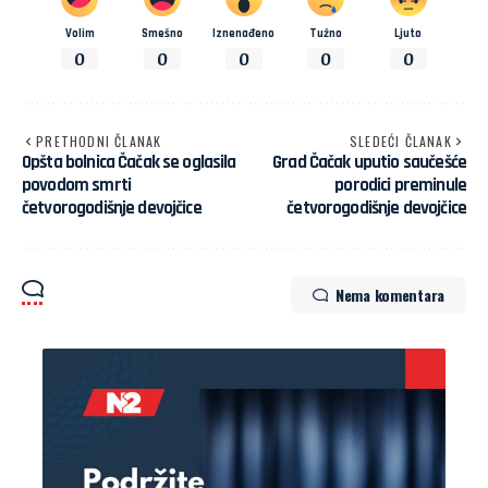
Volim
Smešno
Iznenađeno
Tužno
Ljuto
0
0
0
0
0
PRETHODNI ČLANAK
SLEDEĆI ČLANAK
Opšta bolnica Čačak se oglasila
Grad Čačak uputio saučešće
povodom smrti
porodici preminule
četvorogodišnje devojčice
četvorogodišnje devojčice
Nema komentara