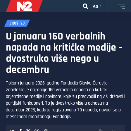
Aa
DRUŠTVO
U januaru 160 verbalnih
napada na kritičke medije –
dvostruko više nego u
decembru
Tokom januara 2026. godine Fondacija Slavko Ćuruvija
zabeležila je najmanje 160 verbalnih napada na kritički
orijentisane medije i novinare, koje su predvodili najviši državni i
partijski funkcioneri. To je dvostruko više u odnosu na
decembar 2025, kada je registrovano 79 napada, navodi se u
mesečnom monitoringu Fondacije.