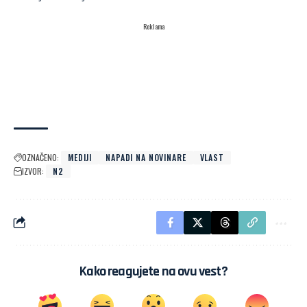
Reklama
OZNAČENO:
MEDIJI
NAPADI NA NOVINARE
VLAST
IZVOR:
N2
Kako reagujete na ovu vest?