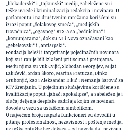
„blokaderski“ i „tajkunski“ mediji, zabeležene su i
teške uvrede i kriminalizacija redakcija i novinara. U
parlamentu i na društvenim mrežama korišćeni su
izrazi poput „Šolakovog smeća“, „medijskih
trovačnica“, „ogavnog“ RTS-a sa „bednicima“ i
„komunjarama“, dok su N1 i Nova označavani kao
„gebelsovski“ i „antisrpski“.
Fondacija beleži i targetiranje pojedinačnih novinara
koji su i ranije bili izloženi pritiscima i pretnjama.
Među njima su Vuk Cvijić, Slobodan Georgijev, Mijat
Lakićević, Srđan Škoro, Marina Fratucan, Dinko
Gruhonjić, kao i Aleksandar Dikić i Nemanja Šarović sa
KTV Zrenjanin. U pojedinim slučajevima korišćene su
kvalifikacije poput „jahači apokalipse“, a zabeležen je i
slučaj deljenja deepfake sadržaja kojim se novinari
dovode u vezu sa ustaškom simbolikom.
U najvećem broju napada funkcioneri su dovodili u
pitanje profesionalnost, nezavisnost i poštenje medija,
uz teške optužbe bez dokaza – od navoda da „pozivaju