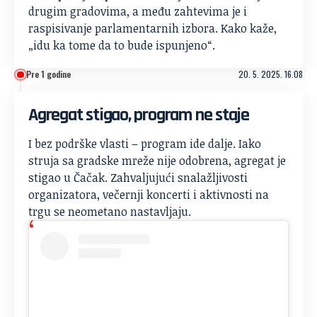
drugim gradovima, a među zahtevima je i
raspisivanje parlamentarnih izbora. Kako kaže,
„idu ka tome da to bude ispunjeno“.
Pre 1 godine
20. 5. 2025. 16.08
Agregat stigao, program ne staje
I bez podrške vlasti – program ide dalje. Iako
struja sa gradske mreže nije odobrena, agregat je
stigao u Čačak. Zahvaljujući snalažljivosti
organizatora, večernji koncerti i aktivnosti na
trgu se neometano nastavljaju.