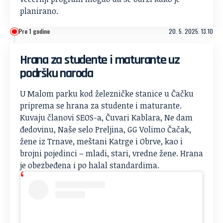
planirano.
Pre 1 godine
20. 5. 2025. 13.10
Hrana za studente i maturante uz
podršku naroda
U Malom parku kod železničke stanice u Čačku
priprema se hrana za studente i maturante.
Kuvaju članovi SEOS-a, Čuvari Kablara, Ne dam
đedovinu, Naše selo Preljina, GG Volimo Čačak,
žene iz Trnave, meštani Katrge i Obrve, kao i
brojni pojedinci – mladi, stari, vredne žene. Hrana
je obezbeđena i po halal standardima.