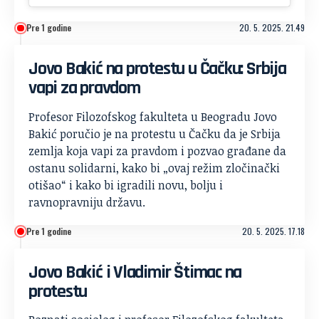
Pre 1 godine
20. 5. 2025. 21.49
Jovo Bakić na protestu u Čačku: Srbija
vapi za pravdom
Profesor Filozofskog fakulteta u Beogradu Jovo
Bakić poručio je na protestu u Čačku da je Srbija
zemlja koja vapi za pravdom i pozvao građane da
ostanu solidarni, kako bi „ovaj režim zločinački
otišao“ i kako bi igradili novu, bolju i
ravnopravniju državu.
Pre 1 godine
20. 5. 2025. 17.18
Jovo Bakić i Vladimir Štimac na
protestu