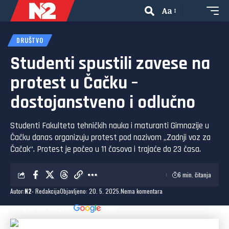
Aa
DRUŠTVO
Studenti spustili zavese na
protest u Čačku –
dostojanstveno i odlučno
Studenti Fakulteta tehničkih nauka i maturanti Gimnazije u
Čačku danas organizuju protest pod nazivom „Zadnji voz za
Čačak“. Protest je počeo u 11 časova i trajaće do 23 časa.
6 min. čitanja
Autor:
N2
- Redakcija
Objavljeno: 20. 5. 2025.
Nema komentara
Dodaj N2 kao omiljeni
izvor