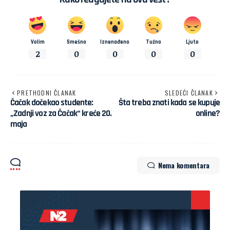
Volim
Smešno
Iznenađeno
Tužno
Ljuto
2
0
0
0
0
PRETHODNI ČLANAK
SLEDEĆI ČLANAK
Čačak dočekao studente:
Šta treba znati kada se kupuje
„Zadnji voz za Čačak“ kreće 20.
online?
maja
Nema komentara