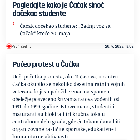
Pogledajte kako je Čačak sinoć
dočekao studente
Čačak dočekao studente: „Zadnji voz za
Čačak“ kreće 20. maja
Pre 1 godine
20. 5. 2025. 13.02
Počeo protest u Čačku
Uoči početka protesta, oko 11 časova, u centru
Čačka okupilo se nekoliko desetina ratnih vojnih
veterana koji su položili venac na spomen-
obeležje posvećeno žrtvama ratova vođenih od
1991. do 1999. godine. Istovremeno, studenti i
maturanti su blokirali tri kružna toka u
centralnom delu grada, gde će tokom dana biti
organizovane različite sportske, edukativne i
humanitarne aktivnosti.