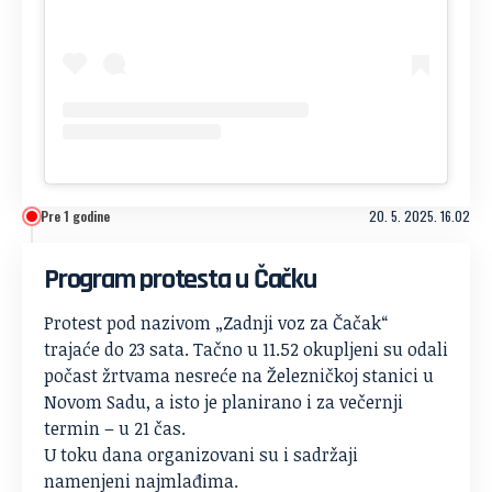
Pre 1 godine
20. 5. 2025. 16.02
Program protesta u Čačku
Protest pod nazivom „Zadnji voz za Čačak“
trajaće do 23 sata. Tačno u 11.52 okupljeni su odali
počast žrtvama nesreće na Železničkoj stanici u
Novom Sadu, a isto je planirano i za večernji
termin – u 21 čas.
U toku dana organizovani su i sadržaji
namenjeni najmlađima.