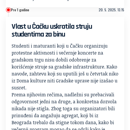
Pre 1 godine
20. 5. 2025. 13.15
Vlast u Čačku uskratila struju
studentima za binu
Studenti i maturanti koji u Čačku organizuju
protestne aktivnosti i večernje koncerte na
gradskom trgu nisu dobili odobrenje za
korišćenje struje sa gradske infrastrukture. Kako
navode, zahtevu koji su uputili još u četvrtak niko
iz Doma kulture niti Gradske uprave nije izašao u
susret.
Prema njihovim rečima, nadležni su prebacivali
odgovornost jedni na druge, a konkretna dozvola
nikada nije stigla. Zbog toga su organizatori bili
prinuđeni da angažuju agregat, koji bi iz
Beograda trebalo da stigne tokom dana, kako bi
večernji program mogao da se održi kako je