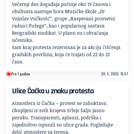
Večernji deo događaja počinje oko 19 časova i
obuhvata nastupe hora Muzičke škole „Dr
Vojislav Vučković“, grupe „Raspevani prosvetni
radnici Požege“, kao i popularnog sastava
Beogradski sindikat. U planu su i obraćanja
učesnika.
Sam kraj protesta rezervisan je za akciju čišćenja
gradskih površina, koja će trajati od 22 do 23
časa.
Pre 1 godine
20. 5. 2025. 15.57
Ulice Čačka u znaku protesta
Atmosfera iz Čačka – protest se zahuktava.
Okupljeni iz svih krajeva Srbije šalju jasnu
poruku. Transparenti, aplauzi, podrška i
zajedništvo ispunili su ulice grada. Pogledajte
delić atmosfere sa terena.