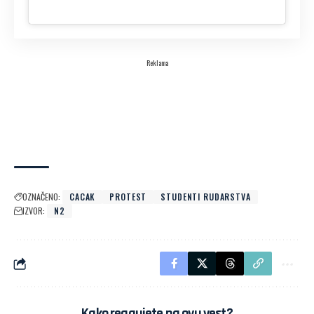
Reklama
OZNAČENO:
CACAK
PROTEST
STUDENTI RUDARSTVA
IZVOR:
N2
Kako reagujete na ovu vest?