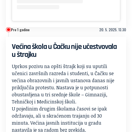
Pre 1 godine
20. 5. 2025. 13.30
Većina škola u Čačku nije učestvovala
u štrajku
Uprkos pozivu na opšti štrajk koji su uputili
učenici završnih razreda i studenti, u Čačku se
većina obrazovnih i javnih ustanova danas nije
priključila protestu. Nastava je u potpunosti
obustavljena u tri srednje škole – Gimnaziji,
Tehničkoj i Medicinskoj školi.
U pojedinim drugim školama časovi se ipak
održavaju, ali u skraćenom trajanju od 30
minuta. Većina javnih institucija u gradu
nastavila je sa radom bez prekida.