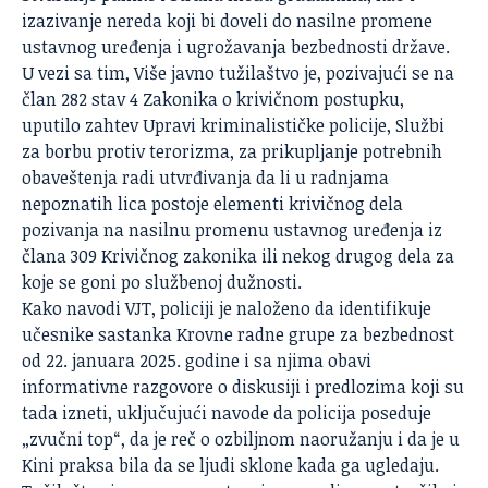
izazivanje nereda koji bi doveli do nasilne promene
ustavnog uređenja i ugrožavanja bezbednosti države.
U vezi sa tim, Više javno tužilaštvo je, pozivajući se na
član 282 stav 4 Zakonika o krivičnom postupku,
uputilo zahtev Upravi kriminalističke policije, Službi
za borbu protiv terorizma, za prikupljanje potrebnih
obaveštenja radi utvrđivanja da li u radnjama
nepoznatih lica postoje elementi krivičnog dela
pozivanja na nasilnu promenu ustavnog uređenja iz
člana 309 Krivičnog zakonika ili nekog drugog dela za
koje se goni po službenoj dužnosti.
Kako navodi VJT, policiji je naloženo da identifikuje
učesnike sastanka Krovne radne grupe za bezbednost
od 22. januara 2025. godine i sa njima obavi
informativne razgovore o diskusiji i predlozima koji su
tada izneti, uključujući navode da policija poseduje
„zvučni top“, da je reč o ozbiljnom naoružanju i da je u
Kini praksa bila da se ljudi sklone kada ga ugledaju.