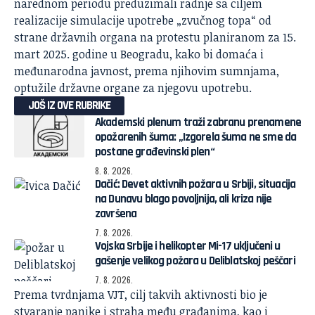
narednom periodu preduzimali radnje sa ciljem
realizacije simulacije upotrebe „zvučnog topa“ od
strane državnih organa na protestu planiranom za 15.
mart 2025. godine u Beogradu, kako bi domaća i
međunarodna javnost, prema njihovim sumnjama,
optužile državne organe za njegovu upotrebu.
JOŠ IZ OVE RUBRIKE
Akademski plenum traži zabranu prenamene
opožarenih šuma: „Izgorela šuma ne sme da
postane građevinski plen“
8. 8. 2026.
Dačić: Devet aktivnih požara u Srbiji, situacija
na Dunavu blago povoljnija, ali kriza nije
završena
7. 8. 2026.
Vojska Srbije i helikopter Mi-17 uključeni u
gašenje velikog požara u Deliblatskoj peščari
7. 8. 2026.
Prema tvrdnjama VJT, cilj takvih aktivnosti bio je
stvaranje panike i straha među građanima, kao i