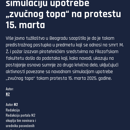
simulaciju upotrebe
„zvučnog topa“ na protestu
15. marta
Više javno tužilaštvo u Beogradu saopštilo je da je tokom
predistražnog postupka u predmetu koji se odnosi na smrt M.
Ž. i požar izazvan pirotehničkim sredstvima na Filozofskom
fakultetu došlo do podataka koji, kako navodi, ukazuju na
postojanje osnova sumnje za druga krivična dela, uključujući
aktivnosti povezane sa navodnom simulacijom upotrebe
„zvučnog topa“ tokom protesta 15. marta 2025. godine.
Autor:
N2
Autor:
N2
Redakcija
Redakcija portala N2
okuplja tim novinara i
urednika posvećenih