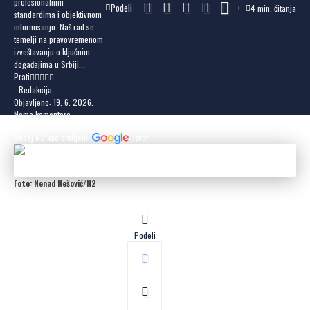
profesionalnim
Podeli
4 min. čitanja
standardima i objektivnom
informisanju. Naš rad se
temelji na pravovremenom
izveštavanju o ključnim
događajima u Srbiji...
Prati
- Redakcija
Objavljeno: 19. 6. 2026.
Nema komentara
Dodaj N2 kao omiljeni
izvor
Foto: Nenad Nešović/N2
Podeli