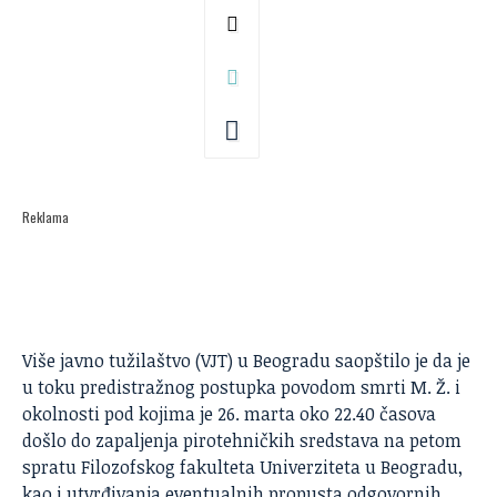
Reklama
Više javno tužilaštvo (VJT) u Beogradu saopštilo je da je
u toku predistražnog postupka povodom smrti M. Ž. i
okolnosti pod kojima je 26. marta oko 22.40 časova
došlo do zapaljenja pirotehničkih sredstava na petom
spratu Filozofskog fakulteta Univerziteta u Beogradu,
kao i utvrđivanja eventualnih propusta odgovornih