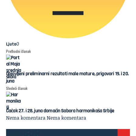
0
Ljuto
Prethodni članak
Objavljeni preliminarni rezultati male mature, prigovori 19. i 20.
juna
Sledeći članak
Čačak 27. i 28. juna domaćin Sabora harmonikaša Srbije
Nema komentara
Nema komentara