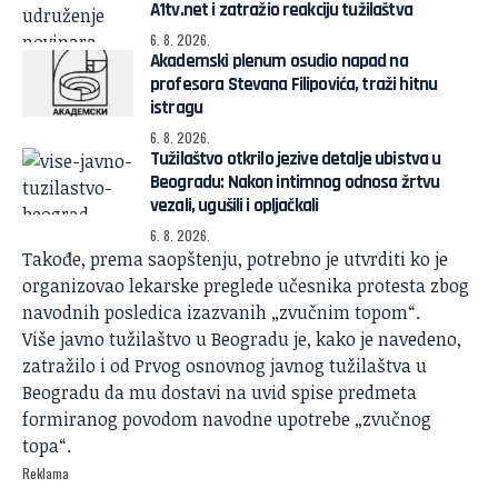
A1tv.net i zatražio reakciju tužilaštva
6. 8. 2026.
Akademski plenum osudio napad na
profesora Stevana Filipovića, traži hitnu
istragu
6. 8. 2026.
Tužilaštvo otkrilo jezive detalje ubistva u
Beogradu: Nakon intimnog odnosa žrtvu
vezali, ugušili i opljačkali
6. 8. 2026.
Takođe, prema saopštenju, potrebno je utvrditi ko je
organizovao lekarske preglede učesnika protesta zbog
navodnih posledica izazvanih „zvučnim topom“.
Više javno tužilaštvo u Beogradu je, kako je navedeno,
zatražilo i od Prvog osnovnog javnog tužilaštva u
Beogradu da mu dostavi na uvid spise predmeta
formiranog povodom navodne upotrebe „zvučnog
topa“.
Reklama