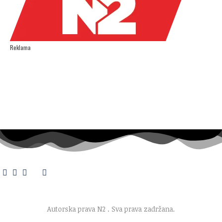
Reklama
O nama
·
Impresum
·
Marketing
·
Donacije
·
Kontakt
·
Uslovi korišćenja
·
Politika privatnosti
Autorska prava N2
. Sva prava zadržana.