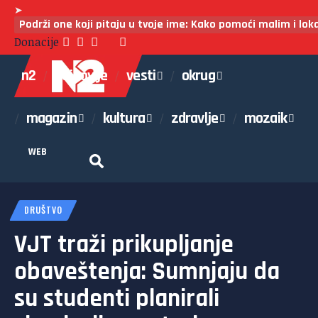
➤
Podrži one koji pitaju u tvoje ime: Kako pomoći malim i lo
Donacije
n2
najnovije
vesti
okrug
magazin
kultura
zdravlje
mozaik
WEB
DRUŠTVO
VJT traži prikupljanje
obaveštenja: Sumnjaju da
su studenti planirali