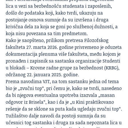
lica u vezi sa bezbednošću studenata i zaposlenih,
došlo do podataka koji, kako tvrdi, ukazuju na
postojanje osnova sumnje da su izvršena i druga
krivična dela za koja se goni po službenoj dužnosti, a
koja nisu povezana sa tim predmetom.
Kako je saopšteno, prilikom pretresa Filozofskog
fakulteta 27. marta 2026. godine privremeno je oduzeta
dokumentacija plenuma više fakulteta, među kojom je
pronađen i zapisnik sa sastanka organizacije Studenti
u blokadi – Krovne radne grupe za bezbednost (KRBG),
održanog 22. januara 2025. godine.
Prema navodima VJT, na tom sastanku jedna od tema
bio je „
zvučni top
“, pri čemu je, kako se tvrdi, navedeno
da bi njegova eventualna upotreba izazvala „masan
odgovor iz Brisela“, kao i da je „u Kini praktikovano
rešenje da se sklone sa puta kada ugledaju zvučni top“.
Tužilaštvo dalje navodi da postoji sumnja da su
učesnici tog sastanka i druga za sada nepoznata lica u