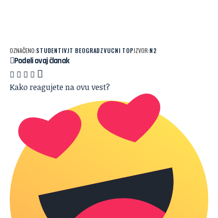
OZNAČENO:
STUDENTI
VJT BEOGRAD
ZVUCNI TOP
IZVOR:
N2
Podeli ovaj članak
Kako reagujete na ovu vest?