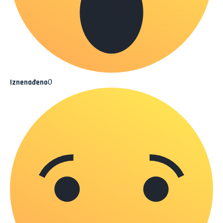
0
Iznenađeno