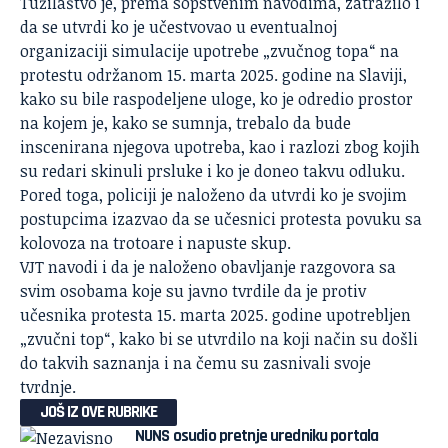
Tužilaštvo je, prema sopstvenim navodima, zatražilo i
da se utvrdi ko je učestvovao u eventualnoj
organizaciji simulacije upotrebe „zvučnog topa“ na
protestu održanom 15. marta 2025. godine na Slaviji,
kako su bile raspodeljene uloge, ko je odredio prostor
na kojem je, kako se sumnja, trebalo da bude
inscenirana njegova upotreba, kao i razlozi zbog kojih
su redari skinuli prsluke i ko je doneo takvu odluku.
Pored toga, policiji je naloženo da utvrdi ko je svojim
postupcima izazvao da se učesnici protesta povuku sa
kolovoza na trotoare i napuste skup.
VJT navodi i da je naloženo obavljanje razgovora sa
svim osobama koje su javno tvrdile da je protiv
učesnika protesta 15. marta 2025. godine upotrebljen
„zvučni top“, kako bi se utvrdilo na koji način su došli
do takvih saznanja i na čemu su zasnivali svoje
tvrdnje.
JOŠ IZ OVE RUBRIKE
NUNS osudio pretnje uredniku portala