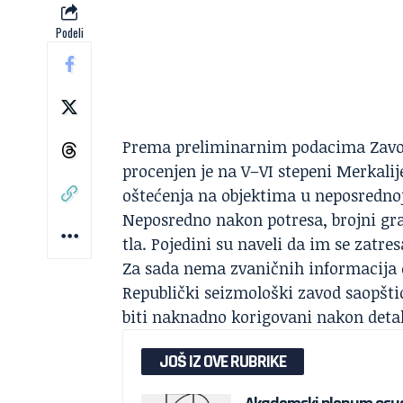
Podeli
Prema preliminarnim podacima
Zav
procenjen je na V–VI stepeni Merkalij
oštećenja na objektima u neposrednoj 
Neposredno nakon potresa, brojni građ
tla. Pojedini su naveli da im se zatre
Za sada nema zvaničnih informacija o
Republički seizmološki zavod saopštio
biti naknadno korigovani nakon detal
JOŠ IZ OVE RUBRIKE