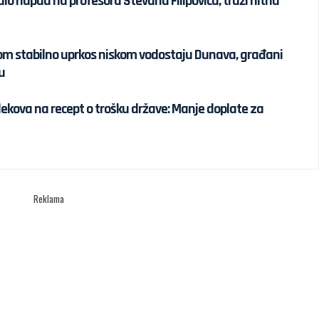
o napad na profesora Stevana Filipovića, traži hitnu
om stabilno uprkos niskom vodostaju Dunava, građani
u
 lekova na recept o trošku države: Manje doplate za
Reklama