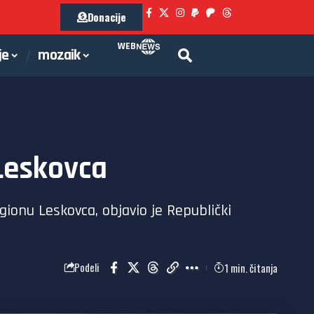
Donacije
WEB
je
mozaik
 Leskovca
gionu Leskovca, objavio je Republički
1 min. čitanja
Podeli