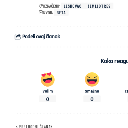
OZNAČENO:
LESKOVAC
ZEMLJOTRES
IZVOR:
BETA
Podeli ovaj članak
Kako reagu
Volim
Smešno
I
0
0
PRETHODNI ČLANAK