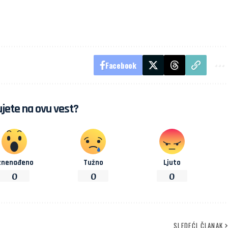
Facebook
jete na ovu vest?
znenađeno
Tužno
Ljuto
0
0
0
SLEDEĆI ČLANAK