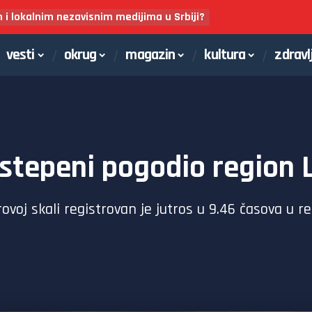
m i lokalnim nezavisnim medijima u Srbiji?
vesti
okrug
magazin
kultura
zdravl
 stepeni pogodio region
voj skali registrovan je jutros u 9.46 časova u re