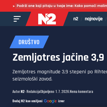
Podrži one koji pitaju u tvoje ime: Kako pomoći mali
➤
n2
najnovije
DRUŠTVO
Zemljotres jačine 3,9
Zemljotres magnitude 3,9 stepeni po Rihtero
seizmološki zavod.
Autor:
N2
- Redakcija
Objavljeno: 1. 7. 2026.
Nema komentara
Dodaj N2 kao omiljeni
izvor