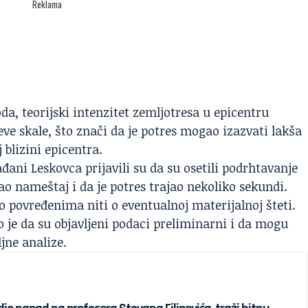
Reklama
oda
, teorijski intenzitet zemljotresa u epicentru
eve skale, što znači da je potres mogao izazvati lakša
blizini epicentra.
ani Leskovca prijavili su da su osetili podrhtavanje
sao nameštaj i da je potres trajao nekoliko sekundi.
 povređenima niti o eventualnoj materijalnoj šteti.
 je da su objavljeni podaci preliminarni i da mogu
jne analize.