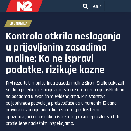
Aa
EKONOMIJA
Kontrola otkrila neslaganja
u prijavljenim zasadima
maline: Ko ne ispravi
podatke, rizikuje kazne
Prvi rezultati monitoringa zasada maline širom Srbije pokazali
su da u pojedinim slučajevima stanje na terenu nije usklađeno
sa podacima u zvaničnim evidencijama. Ministarstvo
poljoprivrede pozvalo je proizvođače da u narednih 15 dana
provere i ažuriraju podatke o svojim gazdinstvima,
upozoravajući da će nakon isteka tog roka nepravilnosti biti
prosleđene nadležnim inspekcijama.