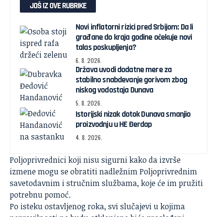
JOŠ IZ OVE RUBRIKE
Novi inflatorni rizici pred Srbijom: Da li
građane do kraja godine očekuje novi
talas poskupljenja?
6. 8. 2026.
Država uvodi dodatne mere za
stabilno snabdevanje gorivom zbog
niskog vodostaja Dunava
5. 8. 2026.
Istorijski nizak dotok Dunava smanjio
proizvodnju u HE Đerdap
4. 8. 2026.
Poljoprivrednici koji nisu sigurni kako da izvrše
izmene mogu se obratiti nadležnim Poljoprivrednim
savetodavnim i stručnim službama, koje će im pružiti
potrebnu pomoć.
Po isteku ostavljenog roka, svi slučajevi u kojima