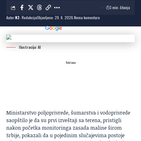
3 min. čitanja
Autor:
N2
- Redakcija
Objavljeno: 29. 6. 2026.
Nema komentara
Dodaj N2 kao omiljeni
izvor
Ilustracija: AI
Reklama
Ministarstvo poljoprivrede
, šumarstva i vodoprivrede
saopštilo je da su prvi izveštaji sa terena, pristigli
nakon početka monitoringa zasada maline širom
Srbije, pokazali da u pojedinim slučajevima postoje