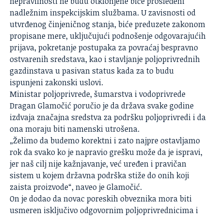
nepravilnosti ne budu otklonjene biće prosleđeni
nadležnim inspekcijskim službama. U zavisnosti od
utvrđenog činjeničnog stanja, biće preduzete zakonom
propisane mere, uključujući podnošenje odgovarajućih
prijava, pokretanje postupaka za povraćaj bespravno
ostvarenih sredstava, kao i stavljanje poljoprivrednih
gazdinstava u pasivan status kada za to budu
ispunjeni zakonski uslovi.
Ministar poljoprivrede, šumarstva i vodoprivrede
Dragan Glamočić poručio je da država svake godine
izdvaja značajna sredstva za podršku poljoprivredi i da
ona moraju biti namenski utrošena.
„Želimo da budemo korektni i zato najpre ostavljamo
rok da svako ko je napravio grešku može da je ispravi,
jer naš cilj nije kažnjavanje, već uređen i pravičan
sistem u kojem državna podrška stiže do onih koji
zaista proizvode“, naveo je Glamočić.
On je dodao da novac poreskih obveznika mora biti
usmeren isključivo odgovornim poljoprivrednicima i