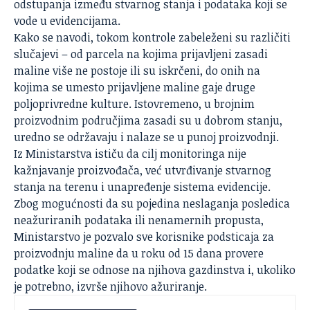
odstupanja između stvarnog stanja i podataka koji se
vode u evidencijama.
Kako se navodi, tokom kontrole zabeleženi su različiti
slučajevi – od parcela na kojima prijavljeni zasadi
maline više ne postoje ili su iskrčeni, do onih na
kojima se umesto prijavljene maline gaje druge
poljoprivredne kulture. Istovremeno, u brojnim
proizvodnim područjima zasadi su u dobrom stanju,
uredno se održavaju i nalaze se u punoj proizvodnji.
Iz Ministarstva ističu da cilj monitoringa nije
kažnjavanje proizvođača, već utvrđivanje stvarnog
stanja na terenu i unapređenje sistema evidencije.
Zbog mogućnosti da su pojedina neslaganja posledica
neažuriranih podataka ili nenamernih propusta,
Ministarstvo je pozvalo sve korisnike podsticaja za
proizvodnju maline da u roku od 15 dana provere
podatke koji se odnose na njihova gazdinstva i, ukoliko
je potrebno, izvrše njihovo ažuriranje.