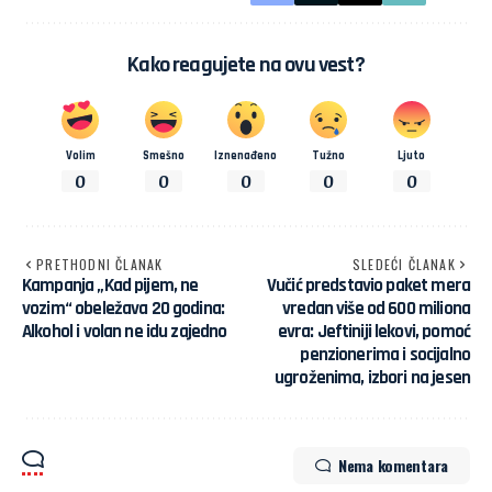
Kako reagujete na ovu vest?
Volim
Smešno
Iznenađeno
Tužno
Ljuto
0
0
0
0
0
PRETHODNI ČLANAK
SLEDEĆI ČLANAK
Kampanja „Kad pijem, ne
Vučić predstavio paket mera
vozim“ obeležava 20 godina:
vredan više od 600 miliona
Alkohol i volan ne idu zajedno
evra: Jeftiniji lekovi, pomoć
penzionerima i socijalno
ugroženima, izbori na jesen
Nema komentara