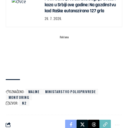
koza u Srbiji ove godine: Na gazdinstvu
kod Raške eutanazirano 127 grla
26. 7. 2026.
Reklama
OZNAČENO:
MALINE
MINISTARSTVO POLJOPRIVREDE
MONITORING
IZVOR:
N2