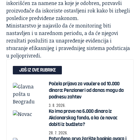
iskorišćen za namene za koje je odobren, pozvavši
proizvođače da iskoriste ostavljeni rok kako bi izbegli
posledice predviđene zakonom.
Ministarstvo je najavilo da će monitoring biti
nastavljen i u narednom periodu, a da će njegovi
rezultati poslužiti za unapređenje evidencija i
stvaranje efikasnijeg i pravednijeg sistema podsticaja
u poljoprivredi.
JOŠ IZ OVE RUBRIKE
Počela prijava za vaučere od 10.000
dinara: Penzioneri od danas mogu da
podnesu zahtev
3. 8. 2026.
Ko ima pravo na 6.000 dinara iz
Akcionarskog fonda, a ko će novac
dobiti iz budžeta?
28. 7. 2026.
Potvrđeno prvo žarište boginja ovaca i