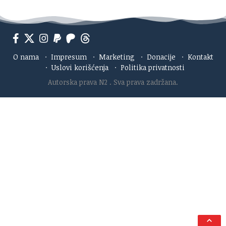
O nama
·
Impresum
·
Marketing
·
Donacije
·
Kontakt
·
Uslovi korišćenja
·
Politika privatnosti
Autorska prava N2
. Sva prava zadržana.